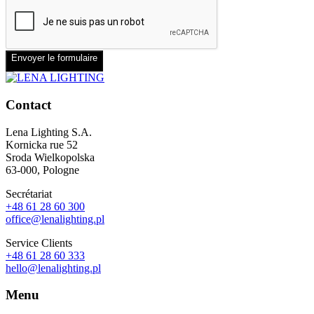
Envoyer le formulaire
Contact
Lena Lighting S.A.
Kornicka rue 52
Sroda Wielkopolska
63-000, Pologne
Secrétariat
+48 61 28 60 300
office@lenalighting.pl
Service Clients
+48 61 28 60 333
hello@lenalighting.pl
Menu