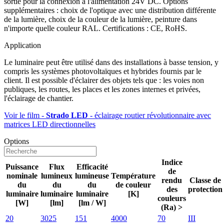
sortie pour la connexion à l'alimentation 24V DC. Options
supplémentaires : choix de l'optique avec une distribution différente
de la lumière, choix de la couleur de la lumière, peinture dans
n'importe quelle couleur RAL. Certifications : CE, RoHS.
Application
Le luminaire peut être utilisé dans des installations à basse tension, y
compris les systèmes photovoltaïques et hybrides fournis par le
client. Il est possible d'éclairer des objets tels que : les voies non
publiques, les routes, les places et les zones internes et privées,
l'éclairage de chantier.
Voir le film -
Strado LED
- éclairage routier révolutionnaire avec
matrices LED directionnelles
Options
Indice
Puissance
Flux
Efficacité
de
nominale
lumineux
lumineuse
Température
rendu
Classe de
du
du
du
de couleur
des
protection
luminaire
luminaire
luminaire
[K]
couleurs
[W]
[lm]
[lm / W]
(Ra) >
20
3025
151
4000
70
III