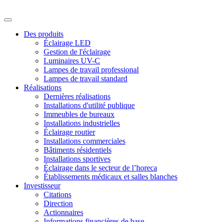
Des produits
Éclairage LED
Gestion de l'éclairage
Luminaires UV-C
Lampes de travail professional
Lampes de travail standard
Réalisations
Dernières réalisations
Installations d'utilité publique
Immeubles de bureaux
Installations industrielles
Éclairage routier
Installations commerciales
Bâtiments résidentiels
Installations sportives
Éclairage dans le secteur de l’horeca
Établissements médicaux et salles blanches
Investisseur
Citations
Direction
Actionnaires
Informations financières de base