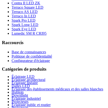
Contra II LED ZK
Terraco Square LED
Terraco AS LED
Terraco In LED
Spark Pro LED
Spark Long LED
Spark Eye LED
Lumedic SM R CRI95
Raccourcis
Base de connaissances
Politique de confidentialité
Configurateur d'éclairage
Catégories de produits
Éclairage LED
Éclairage architectural
Éclairage linéaire
Dalles LED
Éclairage des établissements médicaux et des salles blanches
Hublots
Downlight
Éclairage industriel
Projecteurs
Éclairage public et routier
Projecteurs