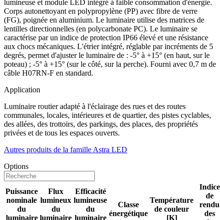
lumineuse et module LED intégré à faible consommation d'énergie.
Corps autonettoyant en polypropylène (PP) avec fibre de verre
(FG), poignée en aluminium. Le luminaire utilise des matrices de
lentilles directionnelles (en polycarbonate PC). Le luminaire se
caractérise par un indice de protection IP66 élevé et une résistance
aux chocs mécaniques. L'étrier intégré, réglable par incréments de 5
degrés, permet d'ajuster le luminaire de : -5° à +15° (en haut, sur le
poteau) ; -5° à +15° (sur le côté, sur la perche). Fourni avec 0,7 m de
câble H07RN-F en standard.
Application
Luminaire routier adapté à l'éclairage des rues et des routes
communales, locales, intérieures et de quartier, des pistes cyclables,
des allées, des trottoirs, des parkings, des places, des propriétés
privées et de tous les espaces ouverts.
Autres produits de la famille Astra LED
Options
Indice
Puissance
Flux
Efficacité
de
nominale
lumineux
lumineuse
Température
Classe
rendu
du
du
du
de couleur
énergétique
des
luminaire
luminaire
luminaire
[K]