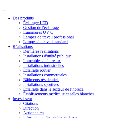
Des produits
Éclairage LED
Gestion de l'éclairage
Luminaires UV-C
Lampes de travail professional
Lampes de travail standard
Réalisations
Dernières réalisations
Installations d'utilité publique
Immeubles de bureaux
Installations industrielles
Éclairage routier
Installations commerciales
Bâtiments résidentiels
Installations sportives
Éclairage dans le secteur de l’horeca
Établissements médicaux et salles blanches
Investisseur
Citations
Direction
Actionnaires
Informations financières de base