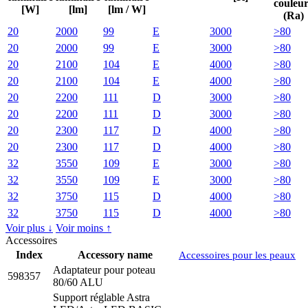
couleur
[W]
[lm]
[lm / W]
(Ra)
20
2000
99
E
3000
>80
20
2000
99
E
3000
>80
20
2100
104
E
4000
>80
20
2100
104
E
4000
>80
20
2200
111
D
3000
>80
20
2200
111
D
3000
>80
20
2300
117
D
4000
>80
20
2300
117
D
4000
>80
32
3550
109
E
3000
>80
32
3550
109
E
3000
>80
32
3750
115
D
4000
>80
32
3750
115
D
4000
>80
Voir plus ↓
Voir moins ↑
Accessoires
Index
Accessory name
Accessoires pour les peaux
Adaptateur pour poteau
598357
80/60 ALU
Support réglable Astra