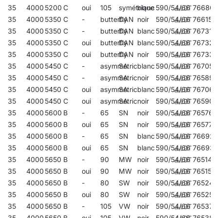
35
4000
5200
C
oui
105
symétrique
blanc
590/54/66
76680
35
4000
5350
C
-
butterfly
DAN
noir
590/54/66
766152
35
4000
5350
C
-
butterfly
DAN
blanc
590/54/66
767319
35
4000
5350
C
oui
butterfly
DAN
blanc
590/54/66
767326
35
4000
5350
C
oui
butterfly
DAN
noir
590/54/66
767333
35
4000
5450
C
-
asymmetric
SA
blanc
590/54/66
767050
35
4000
5450
C
-
asymmetric
SA
noir
590/54/66
765896
35
4000
5450
C
oui
asymmetric
SA
blanc
590/54/66
767067
35
4000
5450
C
oui
asymmetric
SA
noir
590/54/66
765902
35
4000
5600
B
-
65
SN
noir
590/54/66
765766
35
4000
5600
B
oui
65
SN
noir
590/54/66
765773
35
4000
5600
B
-
65
SN
blanc
590/54/66
76692
35
4000
5600
B
oui
65
SN
blanc
590/54/66
76693
35
4000
5650
B
-
90
MW
noir
590/54/66
765148
35
4000
5650
B
oui
90
MW
noir
590/54/66
765155
35
4000
5650
B
-
80
SW
noir
590/54/66
765247
35
4000
5650
B
oui
80
SW
noir
590/54/66
765254
35
4000
5650
B
-
105
VW
noir
590/54/66
765377
35
4000
5650
B
oui
105
VW
noir
590/54/66
765384