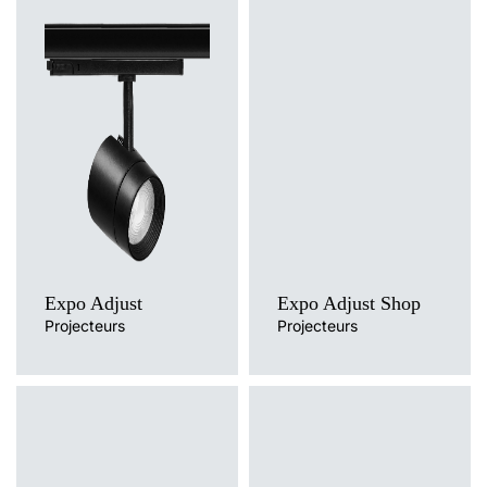
Température de
couleur
Température de
3000K, 4000K
couleur
3000K, 4000K
Méthode de montage
encastré, en saillie, rail triphasée
Méthode de montage
encastré, en saillie, rail triphasée
Source de lumière
LED
Source de lumière
LED
Type de diffuseur
transparent
Expo Adjust
Expo Adjust Shop
Projecteurs
Projecteurs