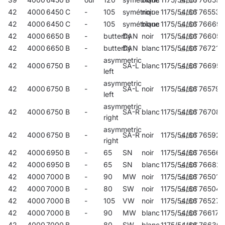
42
4000
6450
C
-
105
symétrique
noir
1175/54/66
765537
42
4000
6450
C
-
105
symétrique
blanc
1175/54/66
766695
42
4000
6650
B
-
butterfly
DAN
noir
1175/54/66
766053
42
4000
6650
B
-
butterfly
DAN
blanc
1175/54/66
767210
asymmetric
42
4000
6750
B
-
SA-L
blanc
1175/54/66
766954
left
asymmetric
42
4000
6750
B
-
SA-L
noir
1175/54/66
765797
left
asymmetric
42
4000
6750
B
-
SA-R
blanc
1175/54/66
767081
right
asymmetric
42
4000
6750
B
-
SA-R
noir
1175/54/66
765926
right
42
4000
6950
B
-
65
SN
noir
1175/54/66
765667
42
4000
6950
B
-
65
SN
blanc
1175/54/66
76682
42
4000
7000
B
-
90
MW
noir
1175/54/66
765018
42
4000
7000
B
-
80
SW
noir
1175/54/66
765049
42
4000
7000
B
-
105
VW
noir
1175/54/66
765278
42
4000
7000
B
-
90
MW
blanc
1175/54/66
766176
42
4000
7000
B
-
80
SW
blanc
1175/54/66
766305