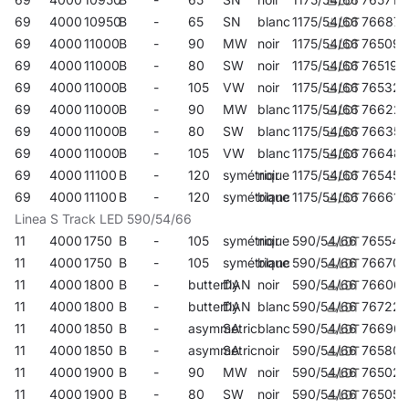
69
4000
10950
B
-
65
SN
blanc
1175/54/66
766879
69
4000
11000
B
-
90
MW
noir
1175/54/66
765094
69
4000
11000
B
-
80
SW
noir
1175/54/66
765193
69
4000
11000
B
-
105
VW
noir
1175/54/66
765322
69
4000
11000
B
-
90
MW
blanc
1175/54/66
76622
69
4000
11000
B
-
80
SW
blanc
1175/54/66
766350
69
4000
11000
B
-
105
VW
blanc
1175/54/66
76648
69
4000
11100
B
-
120
symétrique
noir
1175/54/66
765452
69
4000
11100
B
-
120
symétrique
blanc
1175/54/66
766619
Linea S Track LED 590/54/66
11
4000
1750
B
-
105
symétrique
noir
590/54/66
765544
11
4000
1750
B
-
105
symétrique
blanc
590/54/66
766701
11
4000
1800
B
-
butterfly
DAN
noir
590/54/66
76606
11
4000
1800
B
-
butterfly
DAN
blanc
590/54/66
767227
11
4000
1850
B
-
asymmetric
SA
blanc
590/54/66
766961
11
4000
1850
B
-
asymmetric
SA
noir
590/54/66
765803
11
4000
1900
B
-
90
MW
noir
590/54/66
765025
11
4000
1900
B
-
80
SW
noir
590/54/66
765056