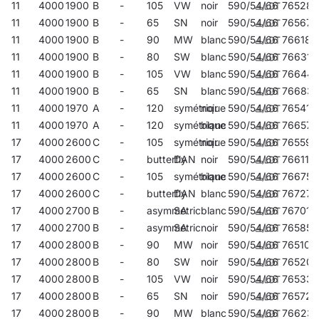
11
4000
1900
B
-
105
VW
noir
590/54/66
765285
11
4000
1900
B
-
65
SN
noir
590/54/66
765674
11
4000
1900
B
-
90
MW
blanc
590/54/66
766183
11
4000
1900
B
-
80
SW
blanc
590/54/66
766312
11
4000
1900
B
-
105
VW
blanc
590/54/66
76644
11
4000
1900
B
-
65
SN
blanc
590/54/66
766831
11
4000
1970
A
-
120
symétrique
noir
590/54/66
765414
11
4000
1970
A
-
120
symétrique
blanc
590/54/66
766572
17
4000
2600
C
-
105
symétrique
noir
590/54/66
765599
17
4000
2600
C
-
butterfly
DAN
noir
590/54/66
766114
17
4000
2600
C
-
105
symétrique
blanc
590/54/66
766756
17
4000
2600
C
-
butterfly
DAN
blanc
590/54/66
767272
17
4000
2700
B
-
asymmetric
SA
blanc
590/54/66
767012
17
4000
2700
B
-
asymmetric
SA
noir
590/54/66
765858
17
4000
2800
B
-
90
MW
noir
590/54/66
765100
17
4000
2800
B
-
80
SW
noir
590/54/66
765209
17
4000
2800
B
-
105
VW
noir
590/54/66
765339
17
4000
2800
B
-
65
SN
noir
590/54/66
765728
17
4000
2800
B
-
90
MW
blanc
590/54/66
766237