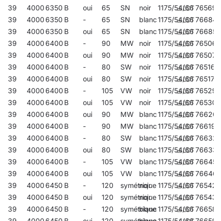
39
4000
6350
B
oui
65
SN
noir
1175/54/66
765698
39
4000
6350
B
-
65
SN
blanc
1175/54/66
76684
39
4000
6350
B
oui
65
SN
blanc
1175/54/66
766855
39
4000
6400
B
-
90
MW
noir
1175/54/66
765063
39
4000
6400
B
oui
90
MW
noir
1175/54/66
765070
39
4000
6400
B
-
80
SW
noir
1175/54/66
765162
39
4000
6400
B
oui
80
SW
noir
1175/54/66
765179
39
4000
6400
B
-
105
VW
noir
1175/54/66
765292
39
4000
6400
B
oui
105
VW
noir
1175/54/66
765308
39
4000
6400
B
oui
90
MW
blanc
1175/54/66
76620
39
4000
6400
B
-
90
MW
blanc
1175/54/66
766190
39
4000
6400
B
-
80
SW
blanc
1175/54/66
76632
39
4000
6400
B
oui
80
SW
blanc
1175/54/66
76633
39
4000
6400
B
-
105
VW
blanc
1175/54/66
766459
39
4000
6400
B
oui
105
VW
blanc
1175/54/66
76646
39
4000
6450
B
-
120
symétrique
noir
1175/54/66
765421
39
4000
6450
B
oui
120
symétrique
noir
1175/54/66
765438
39
4000
6450
B
-
120
symétrique
blanc
1175/54/66
766589
39
4000
6450
B
oui
120
symétrique
blanc
1175/54/66
766596