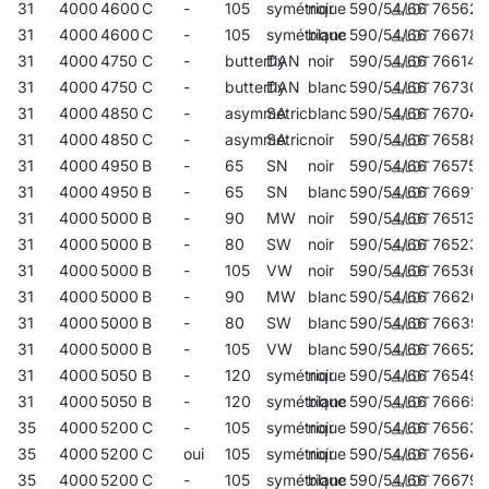
31
4000
4600
C
-
105
symétrique
noir
590/54/66
765629
31
4000
4600
C
-
105
symétrique
blanc
590/54/66
766787
31
4000
4750
C
-
butterfly
DAN
noir
590/54/66
766145
31
4000
4750
C
-
butterfly
DAN
blanc
590/54/66
767302
31
4000
4850
C
-
asymmetric
SA
blanc
590/54/66
767043
31
4000
4850
C
-
asymmetric
SA
noir
590/54/66
765889
31
4000
4950
B
-
65
SN
noir
590/54/66
765759
31
4000
4950
B
-
65
SN
blanc
590/54/66
766916
31
4000
5000
B
-
90
MW
noir
590/54/66
765131
31
4000
5000
B
-
80
SW
noir
590/54/66
765230
31
4000
5000
B
-
105
VW
noir
590/54/66
765360
31
4000
5000
B
-
90
MW
blanc
590/54/66
76626
31
4000
5000
B
-
80
SW
blanc
590/54/66
76639
31
4000
5000
B
-
105
VW
blanc
590/54/66
766527
31
4000
5050
B
-
120
symétrique
noir
590/54/66
765490
31
4000
5050
B
-
120
symétrique
blanc
590/54/66
766657
35
4000
5200
C
-
105
symétrique
noir
590/54/66
765636
35
4000
5200
C
oui
105
symétrique
noir
590/54/66
765643
35
4000
5200
C
-
105
symétrique
blanc
590/54/66
766794