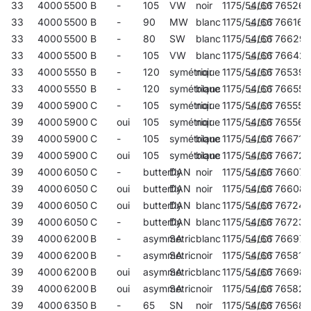
33
4000
5500
B
-
105
VW
noir
1175/54/66
765261
33
4000
5500
B
-
90
MW
blanc
1175/54/66
766169
33
4000
5500
B
-
80
SW
blanc
1175/54/66
76629
33
4000
5500
B
-
105
VW
blanc
1175/54/66
76642
33
4000
5550
B
-
120
symétrique
noir
1175/54/66
765391
33
4000
5550
B
-
120
symétrique
blanc
1175/54/66
766558
39
4000
5900
C
-
105
symétrique
noir
1175/54/66
765551
39
4000
5900
C
oui
105
symétrique
noir
1175/54/66
765568
39
4000
5900
C
-
105
symétrique
blanc
1175/54/66
766718
39
4000
5900
C
oui
105
symétrique
blanc
1175/54/66
766725
39
4000
6050
C
-
butterfly
DAN
noir
1175/54/66
766077
39
4000
6050
C
oui
butterfly
DAN
noir
1175/54/66
76608
39
4000
6050
C
oui
butterfly
DAN
blanc
1175/54/66
767241
39
4000
6050
C
-
butterfly
DAN
blanc
1175/54/66
767234
39
4000
6200
B
-
asymmetric
SA
blanc
1175/54/66
766978
39
4000
6200
B
-
asymmetric
SA
noir
1175/54/66
765810
39
4000
6200
B
oui
asymmetric
SA
blanc
1175/54/66
766985
39
4000
6200
B
oui
asymmetric
SA
noir
1175/54/66
765827
39
4000
6350
B
-
65
SN
noir
1175/54/66
765681