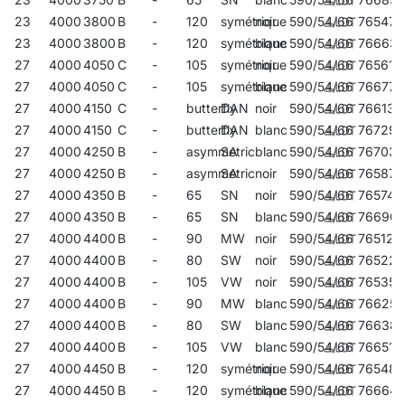
23
4000
3800
B
-
120
symétrique
noir
590/54/66
765476
23
4000
3800
B
-
120
symétrique
blanc
590/54/66
76663
27
4000
4050
C
-
105
symétrique
noir
590/54/66
765612
27
4000
4050
C
-
105
symétrique
blanc
590/54/66
766770
27
4000
4150
C
-
butterfly
DAN
noir
590/54/66
766138
27
4000
4150
C
-
butterfly
DAN
blanc
590/54/66
767296
27
4000
4250
B
-
asymmetric
SA
blanc
590/54/66
767036
27
4000
4250
B
-
asymmetric
SA
noir
590/54/66
765872
27
4000
4350
B
-
65
SN
noir
590/54/66
765742
27
4000
4350
B
-
65
SN
blanc
590/54/66
76690
27
4000
4400
B
-
90
MW
noir
590/54/66
765124
27
4000
4400
B
-
80
SW
noir
590/54/66
765223
27
4000
4400
B
-
105
VW
noir
590/54/66
765353
27
4000
4400
B
-
90
MW
blanc
590/54/66
766251
27
4000
4400
B
-
80
SW
blanc
590/54/66
766381
27
4000
4400
B
-
105
VW
blanc
590/54/66
766510
27
4000
4450
B
-
120
symétrique
noir
590/54/66
765483
27
4000
4450
B
-
120
symétrique
blanc
590/54/66
76664