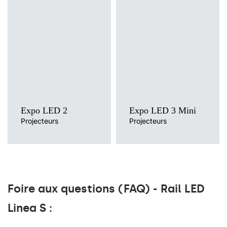
Température de
couleur
Température de
3000K, 4000K
couleur
3000K, 4000K
Méthode de montage
rail triphasée
Méthode de montage
rail triphasée
Source de lumière
LED
Source de lumière
LED
Type de diffuseur
transparent
Expo LED 2
Expo LED 3 Mini
Projecteurs
Projecteurs
Foire aux questions (FAQ) - Rail LED
Linea S :