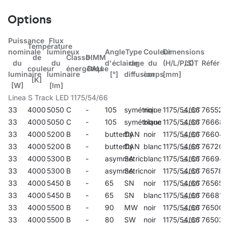
Options
Puissance
Flux
Température
nominale
lumineux
Angle
Type
Couleur
Dimensions
de
Classe
DIMM
du
du
d'éclairage
de
du
(H/L/P/S)
LDT
Référe
couleur
énergétique
DALI
luminaire
luminaire
[°]
diffusion
corps
[mm]
[K]
[W]
[lm]
Linea S Track LED 1175/54/66
33
4000
5050
C
-
105
symétrique
noir
1175/54/66
765520
33
4000
5050
C
-
105
symétrique
blanc
1175/54/66
76668
33
4000
5200
B
-
butterfly
DAN
noir
1175/54/66
76604
33
4000
5200
B
-
butterfly
DAN
blanc
1175/54/66
767203
33
4000
5300
B
-
asymmetric
SA
blanc
1175/54/66
766947
33
4000
5300
B
-
asymmetric
SA
noir
1175/54/66
765780
33
4000
5450
B
-
65
SN
noir
1175/54/66
765650
33
4000
5450
B
-
65
SN
blanc
1175/54/66
766817
33
4000
5500
B
-
90
MW
noir
1175/54/66
765001
33
4000
5500
B
-
80
SW
noir
1175/54/66
765032