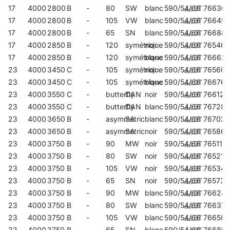
17
4000
2800
B
-
80
SW
blanc
590/54/66
766367
17
4000
2800
B
-
105
VW
blanc
590/54/66
766497
17
4000
2800
B
-
65
SN
blanc
590/54/66
76688
17
4000
2850
B
-
120
symétrique
noir
590/54/66
765469
17
4000
2850
B
-
120
symétrique
blanc
590/54/66
76662
23
4000
3450
C
-
105
symétrique
noir
590/54/66
765605
23
4000
3450
C
-
105
symétrique
blanc
590/54/66
766763
23
4000
3550
C
-
butterfly
DAN
noir
590/54/66
766121
23
4000
3550
C
-
butterfly
DAN
blanc
590/54/66
767289
23
4000
3650
B
-
asymmetric
SA
blanc
590/54/66
767029
23
4000
3650
B
-
asymmetric
SA
noir
590/54/66
765865
23
4000
3750
B
-
90
MW
noir
590/54/66
765117
23
4000
3750
B
-
80
SW
noir
590/54/66
765216
23
4000
3750
B
-
105
VW
noir
590/54/66
765346
23
4000
3750
B
-
65
SN
noir
590/54/66
765735
23
4000
3750
B
-
90
MW
blanc
590/54/66
76624
23
4000
3750
B
-
80
SW
blanc
590/54/66
766374
23
4000
3750
B
-
105
VW
blanc
590/54/66
766503
23
4000
3750
B
-
65
SN
blanc
590/54/66
76689