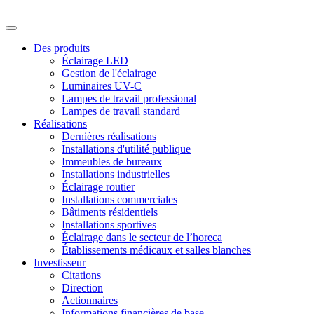
Des produits
Éclairage LED
Gestion de l'éclairage
Luminaires UV-C
Lampes de travail professional
Lampes de travail standard
Réalisations
Dernières réalisations
Installations d'utilité publique
Immeubles de bureaux
Installations industrielles
Éclairage routier
Installations commerciales
Bâtiments résidentiels
Installations sportives
Éclairage dans le secteur de l’horeca
Établissements médicaux et salles blanches
Investisseur
Citations
Direction
Actionnaires
Informations financières de base