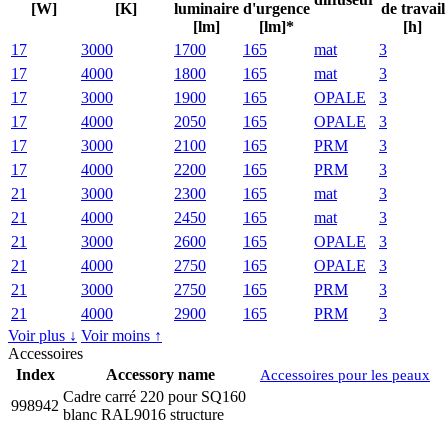
[W]
[K]
luminaire
d'urgence
de travail
[lm]
[lm]*
[h]
17
3000
1700
165
mat
3
17
4000
1800
165
mat
3
17
3000
1900
165
OPALE
3
17
4000
2050
165
OPALE
3
17
3000
2100
165
PRM
3
17
4000
2200
165
PRM
3
21
3000
2300
165
mat
3
21
4000
2450
165
mat
3
21
3000
2600
165
OPALE
3
21
4000
2750
165
OPALE
3
21
3000
2750
165
PRM
3
21
4000
2900
165
PRM
3
Voir plus ↓
Voir moins ↑
Accessoires
Index
Accessory name
Accessoires pour les peaux
Cadre carré 220 pour SQ160
998942
blanc RAL9016 structure