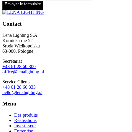
Envoyer le formulaire
Contact
Lena Lighting S.A.
Kornicka rue 52
Sroda Wielkopolska
63-000, Pologne
Secrétariat
+48 61 28 60 300
office@lenalighting.pl
Service Clients
+48 61 28 60 333
hello@lenalighting.pl
Menu
Des produits
Réalisations
Investisseur
Entreprise