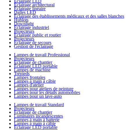
Éclairage LED
Éclairage architectural
Éclairage linéaire
Dalles LED
Éclairage des établissements médicaux et des salles blanches
Hublots
Downlight
Éclairage industriel
Projecteurs
Éclairage public et routier
Projecteurs
Éclairage de secours
Gestion de l'éclairage
Lampes de travail Professional
Projecteurs
Éclairage de chantier
Éclairage LED portable
Lampes de machine
Trépieds
Lampes frontales
Lampes à main à câble
Lampes d'atelier
Lampes pour ateliers de peinture
Lampes pour les détails automobiles
Lampes pour un lave-auto
Lampes de travail Standard
Projecteurs
Éclairage de chantier
Luminaires incandescentes
Lampes à main à batterie
Lampes à main à câble
Éclairage LED portable