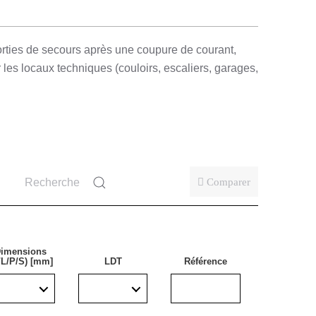
sorties de secours après une coupure de courant,
es locaux techniques (couloirs, escaliers, garages,
Comparer
imensions
/L/P/S) [mm]
LDT
Référence