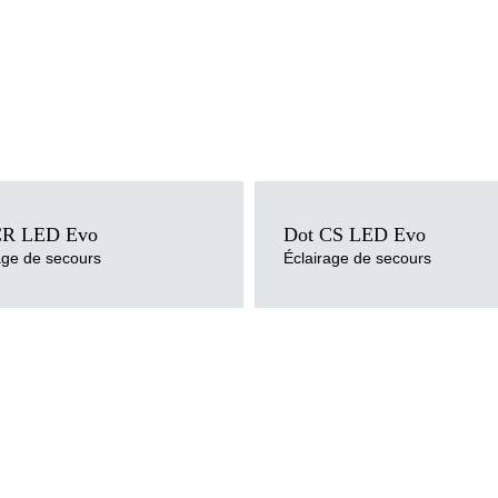
e de couleur
Température de couleur
4000K
CR LED Evo
Dot CS LED Evo
e montage
Méthode de montage
age de secours
Éclairage de secours
en saillie
lumière
Source de lumière
LED