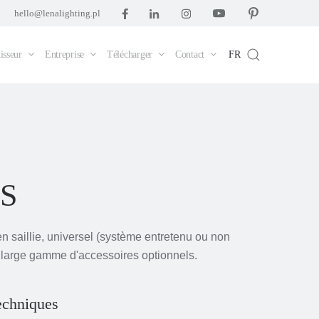
hello@lenalighting.pl
isseur
Entreprise
Télécharger
Contact
FR
 S
 saillie, universel (système entretenu ou non
 large gamme d'accessoires optionnels.
techniques