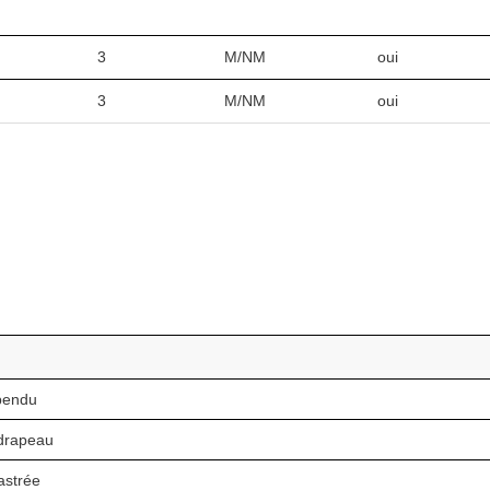
3
M/NM
oui
3
M/NM
oui
pendu
drapeau
astrée