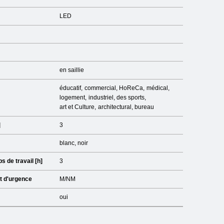
LED
en saillie
éducatif
commercial
HoReCa
médical
logement
industriel
des sports
art et Culture
architectural
bureau
]
3
blanc, noir
 de travail [h]
3
t d'urgence
M/NM
oui