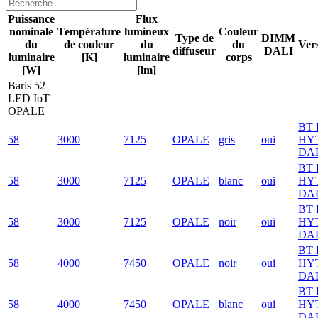
Puissance
Flux
nominale
Température
lumineux
Couleur
Type de
DIMM
du
de couleur
du
du
Ver
diffuseur
DALI
luminaire
[K]
luminaire
corps
[W]
[lm]
Baris 52
LED IoT
OPALE
BT 
58
3000
7125
OPALE
gris
oui
HY
DA
BT 
58
3000
7125
OPALE
blanc
oui
HY
DA
BT 
58
3000
7125
OPALE
noir
oui
HY
DA
BT 
58
4000
7450
OPALE
noir
oui
HY
DA
BT 
58
4000
7450
OPALE
blanc
oui
HY
DA