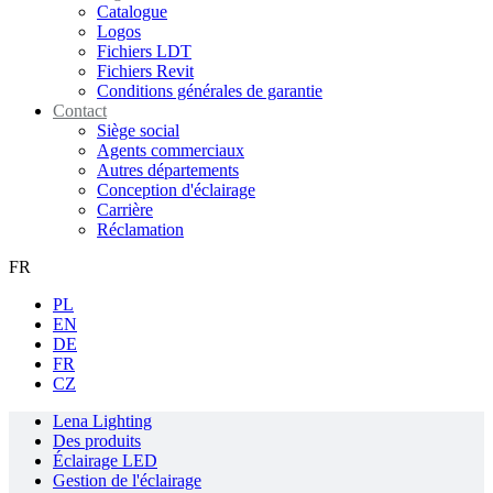
Catalogue
Logos
Fichiers LDT
Fichiers Revit
Conditions générales de garantie
Contact
Siège social
Agents commerciaux
Autres départements
Conception d'éclairage
Carrière
Réclamation
FR
PL
EN
DE
FR
CZ
Lena Lighting
Des produits
Éclairage LED
Gestion de l'éclairage