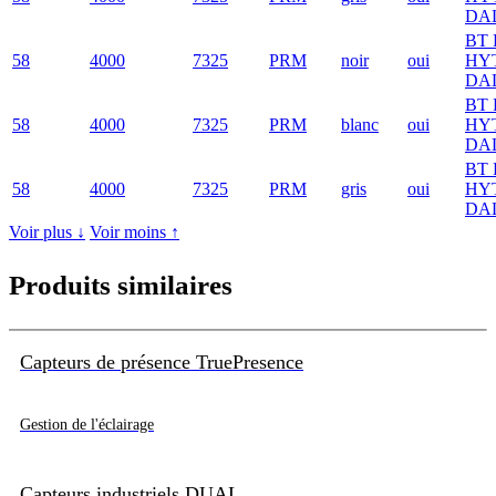
DA
BT 
58
4000
7325
PRM
noir
oui
HY
DA
BT 
58
4000
7325
PRM
blanc
oui
HY
DA
BT 
58
4000
7325
PRM
gris
oui
HY
DA
Voir plus ↓
Voir moins ↑
Produits similaires
Capteurs de présence TruePresence
Gestion de l'éclairage
Capteurs industriels DUAL