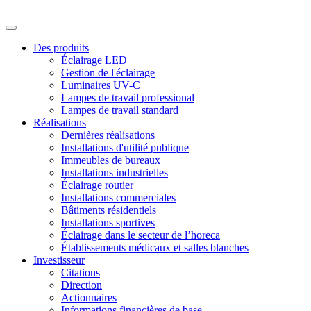
Des produits
Éclairage LED
Gestion de l'éclairage
Luminaires UV-C
Lampes de travail professional
Lampes de travail standard
Réalisations
Dernières réalisations
Installations d'utilité publique
Immeubles de bureaux
Installations industrielles
Éclairage routier
Installations commerciales
Bâtiments résidentiels
Installations sportives
Éclairage dans le secteur de l’horeca
Établissements médicaux et salles blanches
Investisseur
Citations
Direction
Actionnaires
Informations financières de base