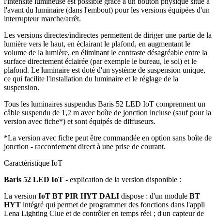
l'intensité lumineuse est possible grâce à un bouton physique situé à
l'avant du luminaire (dans l'embout) pour les versions équipées d'un
interrupteur marche/arrêt.
Les versions directes/indirectes permettent de diriger une partie de la
lumière vers le haut, en éclairant le plafond, en augmentant le
volume de la lumière, en éliminant le contraste désagréable entre la
surface directement éclairée (par exemple le bureau, le sol) et le
plafond. Le luminaire est doté d'un système de suspension unique,
ce qui facilite l'installation du luminaire et le réglage de la
suspension.
Tous les luminaires suspendus Baris 52 LED IoT comprennent un
câble suspendu de 1,2 m avec boîte de jonction incluse (sauf pour la
version avec fiche*) et sont équipés de diffuseurs.
*La version avec fiche peut être commandée en option sans boîte de
jonction - raccordement direct à une prise de courant.
Caractéristique IoT
Baris 52 LED IoT
- explication de la version disponible :
La version
IoT BT PIR HYT DALI
dispose : d'un module
BT
HYT
intégré qui permet de programmer des fonctions dans l'appli
Lena Lighting Clue et de contrôler en temps réel ; d'un capteur de