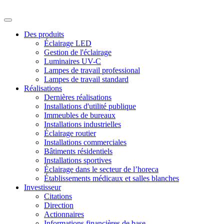
Des produits
Éclairage LED
Gestion de l'éclairage
Luminaires UV-C
Lampes de travail professional
Lampes de travail standard
Réalisations
Dernières réalisations
Installations d'utilité publique
Immeubles de bureaux
Installations industrielles
Éclairage routier
Installations commerciales
Bâtiments résidentiels
Installations sportives
Éclairage dans le secteur de l’horeca
Établissements médicaux et salles blanches
Investisseur
Citations
Direction
Actionnaires
Informations financières de base