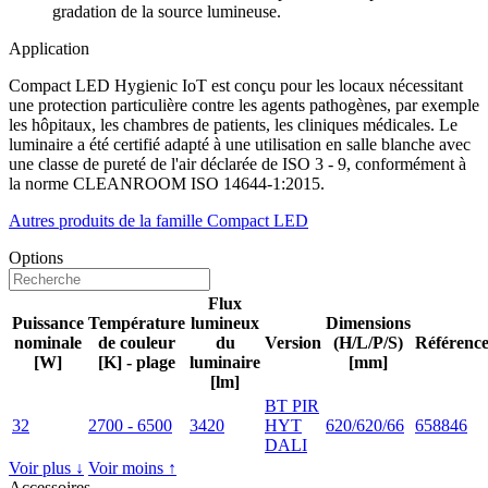
gradation de la source lumineuse.
Application
Compact LED Hygienic IoT est conçu pour les locaux nécessitant
une protection particulière contre les agents pathogènes, par exemple
les hôpitaux, les chambres de patients, les cliniques médicales. Le
luminaire a été certifié adapté à une utilisation en salle blanche avec
une classe de pureté de l'air déclarée de ISO 3 - 9, conformément à
la norme CLEANROOM ISO 14644-1:2015.
Autres produits de la famille Compact LED
Options
Flux
Puissance
Température
lumineux
Dimensions
nominale
de couleur
du
Version
(H/L/P/S)
Référenc
[W]
[K] - plage
luminaire
[mm]
[lm]
BT PIR
32
2700 - 6500
3420
HYT
620/620/66
658846
DALI
Voir plus ↓
Voir moins ↑
Accessoires