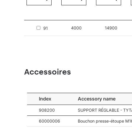
Application
4000
14900
91
Le luminaire est conçu pour éclairer les installat
d'accès. Le luminaire Industry Slim Led est dispon
en grande hauteur, et cinq types de diffuseur, do
Accessoires
Index
Accessory name
908200
SUPPORT RÉGLABLE - TYTA
60000006
Bouchon presse-étoupe M16