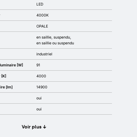
LED
r
4000K
OPALE
en saillie
suspendu
en saillie ou suspendu
industriel
luminaire [W]
91
 [K]
4000
ire [lm]
14900
oui
oui
Voir plus ↓