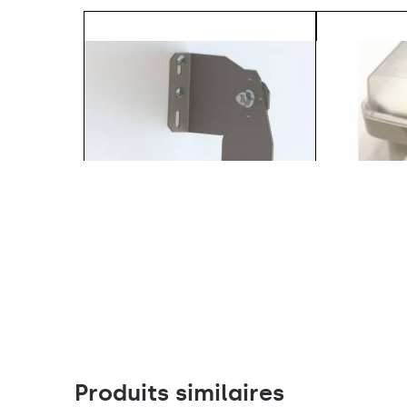
SUPPORT RÉGLABLE - TYTAN LED.
Bouchon presse-é
INDUSTRY LED (2 pcs.) (908200)
M-16 - BPM-21 (
Produits similaires