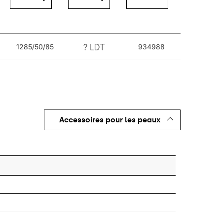
1285/50/85
934988
 minimales, également dans les endroits difficiles
ge, étroite et dédiée à la distribution lumineuse
Accessoires pour les peaux