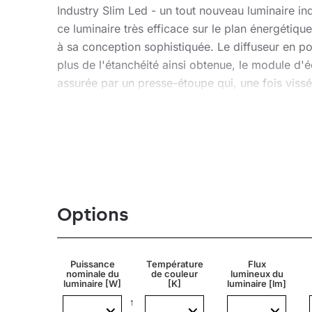
Industry Slim Led - un tout nouveau luminaire ind
ce luminaire très efficace sur le plan énergétique
à sa conception sophistiquée. Le diffuseur en po
plus de l'étanchéité ainsi obtenue, le module d'é
assurée par un presse-étoupe qui, une fois vissé,
permet un montage en suspension ou en surface
UGR <19
Unified Glare Rating est un indicateur caractérisa
Caractéristiques IoT
Options
Variantes disponibles :
Puissance
Température
Flux
IoT BT PIR HYT DALI
: module
Bluetooth HYT
co
nominale du
de couleur
lumineux du
luminaire [W]
[K]
luminaire [lm]
permettant la gradation de la source lumineuse.