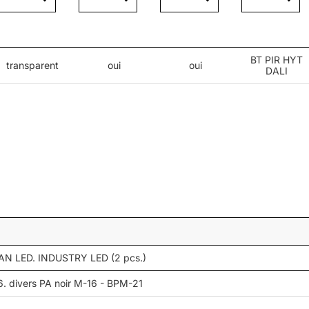
BT PIR HYT
transparent
oui
oui
DALI
ions industrielles et d'entrepôt, en raison de ses dimensions
ible en différentes versions : avec différentes optiques, lar
nt un diffuseur anti-éblouissant.
N LED. INDUSTRY LED (2 pcs.)
. divers PA noir M-16 - BPM-21