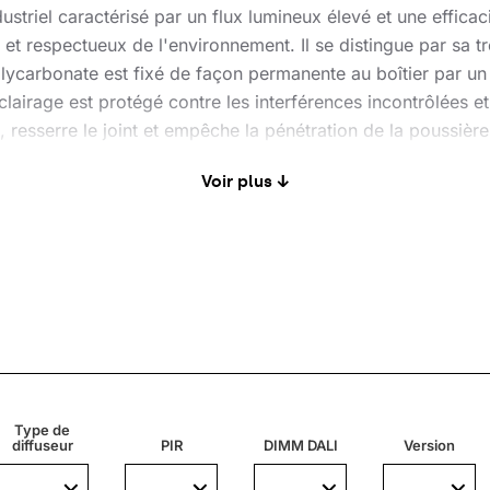
ustriel caractérisé par un flux lumineux élevé et une effica
 et respectueux de l'environnement. Il se distingue par sa tr
lycarbonate est fixé de façon permanente au boîtier par un j
clairage est protégé contre les interférences incontrôlées e
 resserre le joint et empêche la pénétration de la poussière
.
Voir plus ↓
nt l'éblouissement. Plus l'indice d'éclairage unifié (UGR) est
ntrôlé dans l'application Lena Lighting Clue, capteur de 
Type de
diffuseur
PIR
DIMM DALI
Version