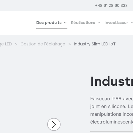
+48 61 28 60 333
Des produits
Réalisations
Investisseur
ge LED
Gestion de l'éclairage
Industry Slim LED IoT
Indust
Faisceau IP66 avec
joint en silicone. 
manipulations inco
électroluminescent