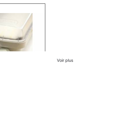
Voir plus
toupe M16. divers PA noir
60000006)