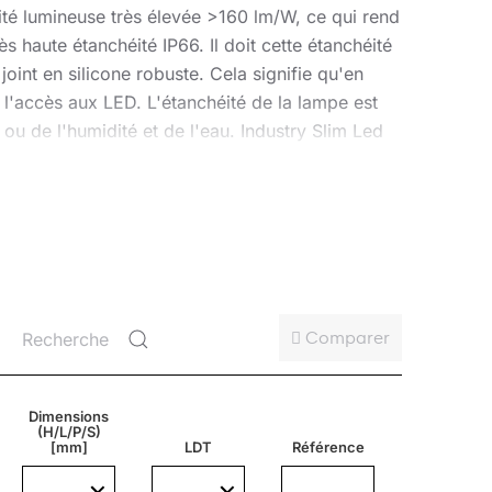
cité lumineuse très élevée >160 lm/W, ce qui rend
ès haute étanchéité IP66. Il doit cette étanchéité
oint en silicone robuste. Cela signifie qu'en
t l'accès aux LED. L'étanchéité de la lampe est
 ou de l'humidité et de l'eau. Industry Slim Led
 faible, plus l'éblouissement est faible.
Comparer
Dimensions
mouvement et de lumière
PIR
, pilote
DALI
(H/L/P/S)
[mm]
LDT
Référence