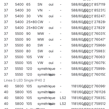
37
5400
65
SN
oui
-
588/60/50
857119
37
5400
30
VN
-
-
588/60/50
852312
37
5400
30
VN
oui
-
588/60/50
852473
37
5400
25x80
CW
-
-
588/60/50
278280
37
5400
25x80
CW
oui
-
588/60/50
278297
37
5500
90
MW
-
-
588/60/50
760310
37
5500
90
MW
oui
-
588/60/50
760471
37
5500
80
SW
-
-
588/60/50
759666
37
5500
80
SW
oui
-
588/60/50
759833
37
5500
105
VW
-
-
588/60/50
760631
37
5500
105
VW
oui
-
588/60/50
760792
37
5550
120
symétrique
-
-
588/60/50
759994
37
5550
120
symétrique
oui
-
588/60/50
760150
Linea S LED Single IP40 2
40
5800
105
symétrique
-
-
1181/60/50
760969
40
5800
105
symétrique
oui
-
1181/60/50
761126
40
5800
105
symétrique
-
LS2
1181/60/50
759352
40
5800
105
symétrique
oui
LS2
1181/60/50
759512