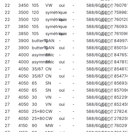
22
3450
105
VW
oui
-
588/60/50
760761
22
3500
120
symétrique
-
-
588/60/50
759963
22
3500
120
symétrique
oui
-
588/60/50
760129
27
3850
105
symétrique
-
-
588/60/50
760938
27
3850
105
symétrique
oui
-
588/60/50
761096
27
3900
butterfly
DAN
-
-
588/60/50
849978
27
3900
butterfly
DAN
oui
-
588/60/50
850134
27
4000
asymmetric
SA
-
-
588/60/50
847653
27
4000
asymmetric
SA
oui
-
588/60/50
847813
27
4050
35/67
CN
-
-
588/60/50
854613
27
4050
35/67
CN
oui
-
588/60/50
854774
27
4050
65
SN
-
-
588/60/50
856938
27
4050
65
SN
oui
-
588/60/50
857096
27
4050
30
VN
-
-
588/60/50
852299
27
4050
30
VN
oui
-
588/60/50
852459
27
4050
25x80
CW
-
-
588/60/50
278242
27
4050
25x80
CW
oui
-
588/60/50
278259
27
4150
90
MW
-
-
588/60/50
760297