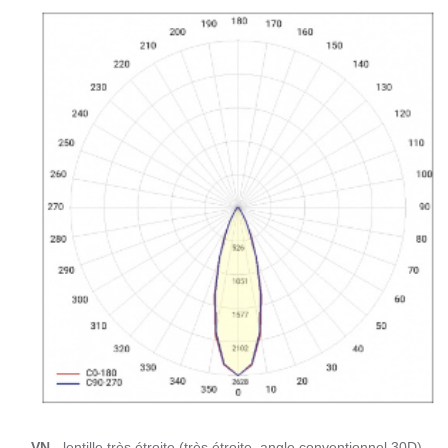
VN
- lentille très étroite (très étroite, angle conventionnel 30D)