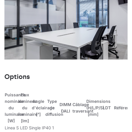
Options
Puissance
Flux
nominale
lumineux
Angle
Type
Dimensions
DIMM
Câblage
du
du
d'éclairage
de
(H/L/P/S)
LDT
Référen
DALI
traversant
luminaire
luminaire
[°]
diffusion
[mm]
[W]
[lm]
Linea S LED Single IP40 1