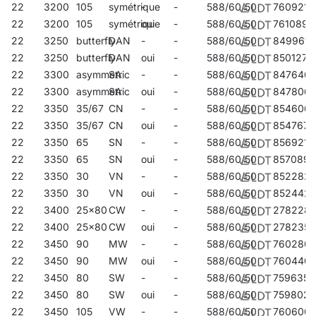
22
3200
105
symétrique
-
-
588/60/50
760921
22
3200
105
symétrique
oui
-
588/60/50
761089
22
3250
butterfly
DAN
-
-
588/60/50
849961
22
3250
butterfly
DAN
oui
-
588/60/50
850127
22
3300
asymmetric
SA
-
-
588/60/50
847646
22
3300
asymmetric
SA
oui
-
588/60/50
847806
22
3350
35/67
CN
-
-
588/60/50
854606
22
3350
35/67
CN
oui
-
588/60/50
854767
22
3350
65
SN
-
-
588/60/50
856921
22
3350
65
SN
oui
-
588/60/50
857089
22
3350
30
VN
-
-
588/60/50
852282
22
3350
30
VN
oui
-
588/60/50
852442
22
3400
25x80
CW
-
-
588/60/50
278228
22
3400
25x80
CW
oui
-
588/60/50
278235
22
3450
90
MW
-
-
588/60/50
760280
22
3450
90
MW
oui
-
588/60/50
760440
22
3450
80
SW
-
-
588/60/50
759635
22
3450
80
SW
oui
-
588/60/50
759802
22
3450
105
VW
-
-
588/60/50
760600