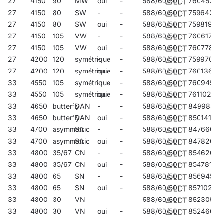
27
4150
90
MW
oui
-
588/60/50
760457
27
4150
80
SW
-
-
588/60/50
759642
27
4150
80
SW
oui
-
588/60/50
759819
27
4150
105
VW
-
-
588/60/50
760617
27
4150
105
VW
oui
-
588/60/50
760778
27
4200
120
symétrique
-
-
588/60/50
759970
27
4200
120
symétrique
oui
-
588/60/50
760136
33
4550
105
symétrique
-
-
588/60/50
760945
33
4550
105
symétrique
oui
-
588/60/50
761102
33
4650
butterfly
DAN
-
-
588/60/50
849985
33
4650
butterfly
DAN
oui
-
588/60/50
850141
33
4700
asymmetric
SA
-
-
588/60/50
847660
33
4700
asymmetric
SA
oui
-
588/60/50
847820
33
4800
35/67
CN
-
-
588/60/50
854620
33
4800
35/67
CN
oui
-
588/60/50
854781
33
4800
65
SN
-
-
588/60/50
856945
33
4800
65
SN
oui
-
588/60/50
857102
33
4800
30
VN
-
-
588/60/50
852305
33
4800
30
VN
oui
-
588/60/50
852466