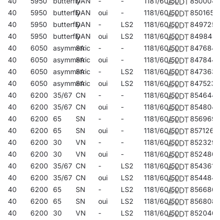
40
5950
butterfly
DAN
-
-
1181/60/50
850004
40
5950
butterfly
DAN
oui
-
1181/60/50
850165
40
5950
butterfly
DAN
-
LS2
1181/60/50
849725
40
5950
butterfly
DAN
oui
LS2
1181/60/50
849848
40
6050
asymmetric
SA
-
-
1181/60/50
847684
40
6050
asymmetric
SA
oui
-
1181/60/50
847844
40
6050
asymmetric
SA
-
LS2
1181/60/50
847363
40
6050
asymmetric
SA
oui
LS2
1181/60/50
847523
40
6200
35/67
CN
-
-
1181/60/50
854644
40
6200
35/67
CN
oui
-
1181/60/50
854804
40
6200
65
SN
-
-
1181/60/50
856969
40
6200
65
SN
oui
-
1181/60/50
857126
40
6200
30
VN
-
-
1181/60/50
852329
40
6200
30
VN
oui
-
1181/60/50
852480
40
6200
35/67
CN
-
LS2
1181/60/50
854361
40
6200
35/67
CN
oui
LS2
1181/60/50
854484
40
6200
65
SN
-
LS2
1181/60/50
856686
40
6200
65
SN
oui
LS2
1181/60/50
856808
40
6200
30
VN
-
LS2
1181/60/50
852046