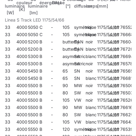
couleur
énergétique
DALI
luminaire
luminaire
[°]
diffusion
corps
[mm]
[K]
[W]
[lm]
Linea S Track LED 1175/54/66
33
4000
5050
C
-
105
symétrique
noir
1175/54/66
765520
33
4000
5050
C
-
105
symétrique
blanc
1175/54/66
76668
33
4000
5200
B
-
butterfly
DAN
noir
1175/54/66
76604
33
4000
5200
B
-
butterfly
DAN
blanc
1175/54/66
767203
33
4000
5300
B
-
asymmetric
SA
blanc
1175/54/66
766947
33
4000
5300
B
-
asymmetric
SA
noir
1175/54/66
765780
33
4000
5450
B
-
65
SN
noir
1175/54/66
765650
33
4000
5450
B
-
65
SN
blanc
1175/54/66
766817
33
4000
5500
B
-
90
MW
noir
1175/54/66
765001
33
4000
5500
B
-
80
SW
noir
1175/54/66
765032
33
4000
5500
B
-
105
VW
noir
1175/54/66
765261
33
4000
5500
B
-
90
MW
blanc
1175/54/66
766169
33
4000
5500
B
-
80
SW
blanc
1175/54/66
76629
33
4000
5500
B
-
105
VW
blanc
1175/54/66
76642
33
4000
5550
B
-
120
symétrique
noir
1175/54/66
765391