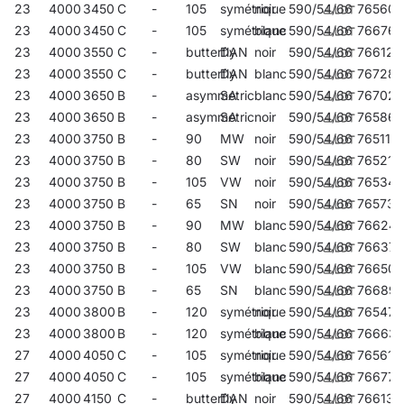
23
4000
3450
C
-
105
symétrique
noir
590/54/66
765605
23
4000
3450
C
-
105
symétrique
blanc
590/54/66
766763
23
4000
3550
C
-
butterfly
DAN
noir
590/54/66
766121
23
4000
3550
C
-
butterfly
DAN
blanc
590/54/66
767289
23
4000
3650
B
-
asymmetric
SA
blanc
590/54/66
767029
23
4000
3650
B
-
asymmetric
SA
noir
590/54/66
765865
23
4000
3750
B
-
90
MW
noir
590/54/66
765117
23
4000
3750
B
-
80
SW
noir
590/54/66
765216
23
4000
3750
B
-
105
VW
noir
590/54/66
765346
23
4000
3750
B
-
65
SN
noir
590/54/66
765735
23
4000
3750
B
-
90
MW
blanc
590/54/66
76624
23
4000
3750
B
-
80
SW
blanc
590/54/66
766374
23
4000
3750
B
-
105
VW
blanc
590/54/66
766503
23
4000
3750
B
-
65
SN
blanc
590/54/66
76689
23
4000
3800
B
-
120
symétrique
noir
590/54/66
765476
23
4000
3800
B
-
120
symétrique
blanc
590/54/66
76663
27
4000
4050
C
-
105
symétrique
noir
590/54/66
765612
27
4000
4050
C
-
105
symétrique
blanc
590/54/66
766770
27
4000
4150
C
-
butterfly
DAN
noir
590/54/66
766138