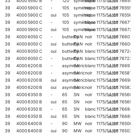
33
4000
5550
B
-
120
symétrique
blanc
1175/54/66
766558
39
4000
5900
C
-
105
symétrique
noir
1175/54/66
765551
39
4000
5900
C
oui
105
symétrique
noir
1175/54/66
765568
39
4000
5900
C
-
105
symétrique
blanc
1175/54/66
766718
39
4000
5900
C
oui
105
symétrique
blanc
1175/54/66
766725
39
4000
6050
C
-
butterfly
DAN
noir
1175/54/66
766077
39
4000
6050
C
oui
butterfly
DAN
noir
1175/54/66
76608
39
4000
6050
C
oui
butterfly
DAN
blanc
1175/54/66
767241
39
4000
6050
C
-
butterfly
DAN
blanc
1175/54/66
767234
39
4000
6200
B
-
asymmetric
SA
blanc
1175/54/66
766978
39
4000
6200
B
-
asymmetric
SA
noir
1175/54/66
765810
39
4000
6200
B
oui
asymmetric
SA
blanc
1175/54/66
766985
39
4000
6200
B
oui
asymmetric
SA
noir
1175/54/66
765827
39
4000
6350
B
-
65
SN
noir
1175/54/66
765681
39
4000
6350
B
oui
65
SN
noir
1175/54/66
765698
39
4000
6350
B
-
65
SN
blanc
1175/54/66
76684
39
4000
6350
B
oui
65
SN
blanc
1175/54/66
766855
39
4000
6400
B
-
90
MW
noir
1175/54/66
765063
39
4000
6400
B
oui
90
MW
noir
1175/54/66
765070