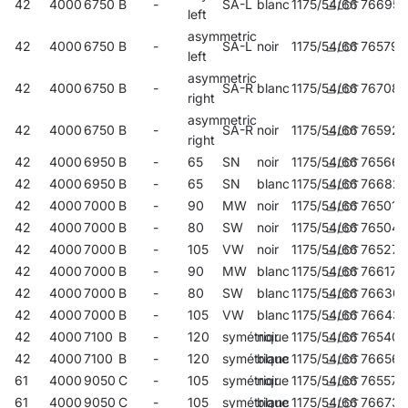
42
4000
6750
B
-
SA-L
blanc
1175/54/66
766954
left
asymmetric
42
4000
6750
B
-
SA-L
noir
1175/54/66
765797
left
asymmetric
42
4000
6750
B
-
SA-R
blanc
1175/54/66
767081
right
asymmetric
42
4000
6750
B
-
SA-R
noir
1175/54/66
765926
right
42
4000
6950
B
-
65
SN
noir
1175/54/66
765667
42
4000
6950
B
-
65
SN
blanc
1175/54/66
76682
42
4000
7000
B
-
90
MW
noir
1175/54/66
765018
42
4000
7000
B
-
80
SW
noir
1175/54/66
765049
42
4000
7000
B
-
105
VW
noir
1175/54/66
765278
42
4000
7000
B
-
90
MW
blanc
1175/54/66
766176
42
4000
7000
B
-
80
SW
blanc
1175/54/66
766305
42
4000
7000
B
-
105
VW
blanc
1175/54/66
766435
42
4000
7100
B
-
120
symétrique
noir
1175/54/66
765407
42
4000
7100
B
-
120
symétrique
blanc
1175/54/66
766565
61
4000
9050
C
-
105
symétrique
noir
1175/54/66
765575
61
4000
9050
C
-
105
symétrique
blanc
1175/54/66
766732