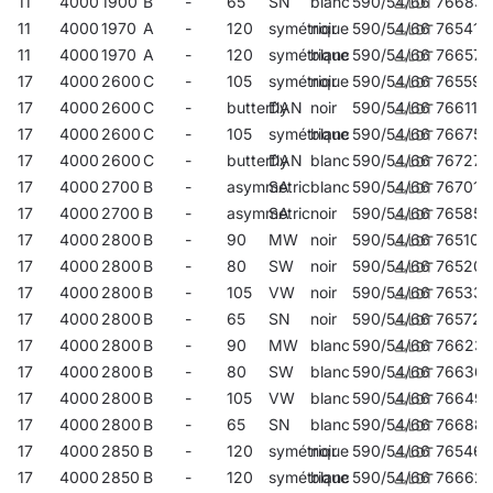
11
4000
1900
B
-
65
SN
blanc
590/54/66
766831
11
4000
1970
A
-
120
symétrique
noir
590/54/66
765414
11
4000
1970
A
-
120
symétrique
blanc
590/54/66
766572
17
4000
2600
C
-
105
symétrique
noir
590/54/66
765599
17
4000
2600
C
-
butterfly
DAN
noir
590/54/66
766114
17
4000
2600
C
-
105
symétrique
blanc
590/54/66
766756
17
4000
2600
C
-
butterfly
DAN
blanc
590/54/66
767272
17
4000
2700
B
-
asymmetric
SA
blanc
590/54/66
767012
17
4000
2700
B
-
asymmetric
SA
noir
590/54/66
765858
17
4000
2800
B
-
90
MW
noir
590/54/66
765100
17
4000
2800
B
-
80
SW
noir
590/54/66
765209
17
4000
2800
B
-
105
VW
noir
590/54/66
765339
17
4000
2800
B
-
65
SN
noir
590/54/66
765728
17
4000
2800
B
-
90
MW
blanc
590/54/66
766237
17
4000
2800
B
-
80
SW
blanc
590/54/66
766367
17
4000
2800
B
-
105
VW
blanc
590/54/66
766497
17
4000
2800
B
-
65
SN
blanc
590/54/66
76688
17
4000
2850
B
-
120
symétrique
noir
590/54/66
765469
17
4000
2850
B
-
120
symétrique
blanc
590/54/66
76662