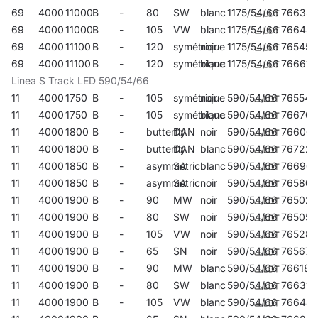
69
4000
11000
B
-
80
SW
blanc
1175/54/66
766350
69
4000
11000
B
-
105
VW
blanc
1175/54/66
76648
69
4000
11100
B
-
120
symétrique
noir
1175/54/66
765452
69
4000
11100
B
-
120
symétrique
blanc
1175/54/66
766619
Linea S Track LED 590/54/66
11
4000
1750
B
-
105
symétrique
noir
590/54/66
765544
11
4000
1750
B
-
105
symétrique
blanc
590/54/66
766701
11
4000
1800
B
-
butterfly
DAN
noir
590/54/66
76606
11
4000
1800
B
-
butterfly
DAN
blanc
590/54/66
767227
11
4000
1850
B
-
asymmetric
SA
blanc
590/54/66
766961
11
4000
1850
B
-
asymmetric
SA
noir
590/54/66
765803
11
4000
1900
B
-
90
MW
noir
590/54/66
765025
11
4000
1900
B
-
80
SW
noir
590/54/66
765056
11
4000
1900
B
-
105
VW
noir
590/54/66
765285
11
4000
1900
B
-
65
SN
noir
590/54/66
765674
11
4000
1900
B
-
90
MW
blanc
590/54/66
766183
11
4000
1900
B
-
80
SW
blanc
590/54/66
766312
11
4000
1900
B
-
105
VW
blanc
590/54/66
76644