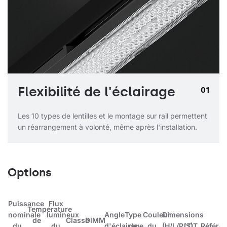
Flexibilité de l'éclairage
01
Les 10 types de lentilles et le montage sur rail permettent
un réarrangement à volonté, même après l'installation.
Options
Puissance
Flux
Température
nominale
lumineux
Angle
Type
Couleur
Dimensions
de
Classe
DIMM
du
du
d'éclairage
de
du
(H/L/P/S)
LDT
Référe