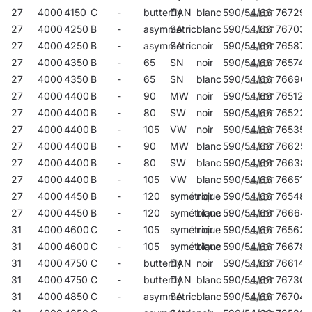
27
4000
4150
C
-
butterfly
DAN
blanc
590/54/66
767296
27
4000
4250
B
-
asymmetric
SA
blanc
590/54/66
767036
27
4000
4250
B
-
asymmetric
SA
noir
590/54/66
765872
27
4000
4350
B
-
65
SN
noir
590/54/66
765742
27
4000
4350
B
-
65
SN
blanc
590/54/66
76690
27
4000
4400
B
-
90
MW
noir
590/54/66
765124
27
4000
4400
B
-
80
SW
noir
590/54/66
765223
27
4000
4400
B
-
105
VW
noir
590/54/66
765353
27
4000
4400
B
-
90
MW
blanc
590/54/66
766251
27
4000
4400
B
-
80
SW
blanc
590/54/66
766381
27
4000
4400
B
-
105
VW
blanc
590/54/66
766510
27
4000
4450
B
-
120
symétrique
noir
590/54/66
765483
27
4000
4450
B
-
120
symétrique
blanc
590/54/66
76664
31
4000
4600
C
-
105
symétrique
noir
590/54/66
765629
31
4000
4600
C
-
105
symétrique
blanc
590/54/66
766787
31
4000
4750
C
-
butterfly
DAN
noir
590/54/66
766145
31
4000
4750
C
-
butterfly
DAN
blanc
590/54/66
767302
31
4000
4850
C
-
asymmetric
SA
blanc
590/54/66
767043