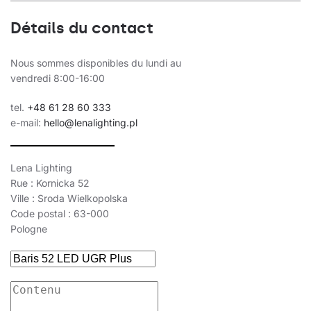
74
37
4000
Détails du contact
74
37
4000
75
30
3000
Nous sommes disponibles du lundi au
vendredi 8:00-16:00
75
30
3000
tel.
+48 61 28 60 333
75
30
3000
e-mail:
hello@lenalighting.pl
75
30
3000
75
30
3000
Lena Lighting
Rue : Kornicka 52
75
30
3000
Ville : Sroda Wielkopolska
75
30
3000
Code postal : 63-000
Pologne
75
30
3000
75
30
4000
75
30
4000