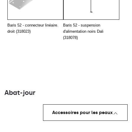
40
20
3000
40
20
3000
40
20
3000
Baris 52 - connecteur linéaire.
Baris 52 - suspension
droit (318023)
d'alimentation noirs Dali
40
20
4000
(318078)
40
20
4000
40
20
4000
40
20
4000
45
30
3000
45
30
3000
Abat-jour
45
30
3000
45
30
3000
Accessoires pour les peaux
45
30
3000