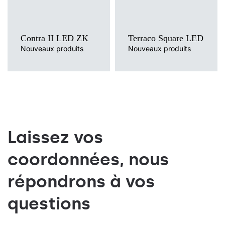
74
37
3000
74
37
3000
Contra II LED ZK
Terraco Square LED
74
37
3000
Nouveaux produits
Nouveaux produits
74
37
3000
74
37
3000
74
37
3000
74
37
4000
Laissez vos
74
37
4000
coordonnées, nous
74
37
4000
74
37
4000
répondrons à vos
74
37
4000
questions
74
37
4000