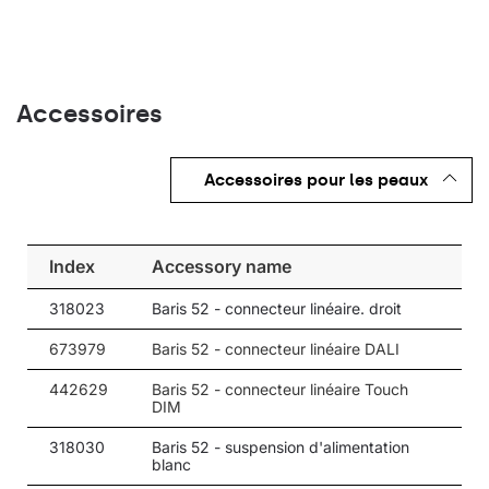
37
37
3000
37
37
3000
37
37
3000
Accessoires
37
37
3000
37
37
3000
Accessoires pour les peaux
37
37
3000
37
37
3000
Index
Accessory name
37
37
4000
318023
Baris 52 - connecteur linéaire. droit
37
37
4000
673979
Baris 52 - connecteur linéaire DALI
37
37
4000
442629
Baris 52 - connecteur linéaire Touch
DIM
37
37
4000
318030
Baris 52 - suspension d'alimentation
37
37
4000
blanc