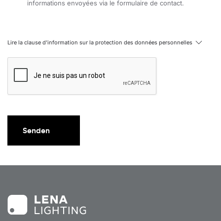
informations envoyées via le formulaire de contact.
80
20
4000
81
27
3000
Lire la clause d'information sur la protection des données personnelles
81
27
3000
81
27
3000
81
27
3000
81
27
4000
81
27
4000
Senden
81
27
4000
81
27
4000
90
30
3000
90
30
3000
90
30
3000