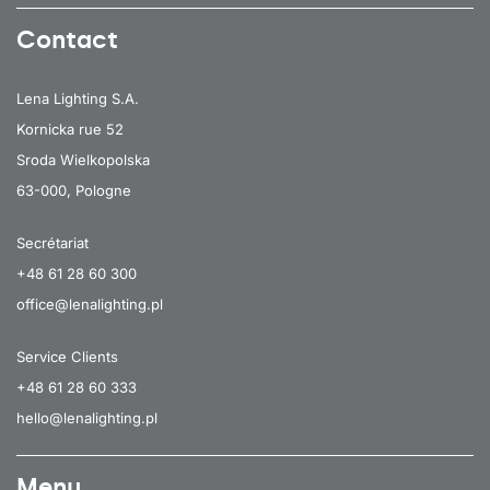
Contact
90
30
3000
90
30
3000
Lena Lighting S.A.
90
30
3000
Kornicka rue 52
90
30
3000
Sroda Wielkopolska
63-000, Pologne
90
30
3000
90
30
4000
Secrétariat
+48 61 28 60 300
90
30
4000
office@lenalighting.pl
90
30
4000
Service Clients
90
30
4000
+48 61 28 60 333
90
30
4000
hello@lenalighting.pl
90
30
4000
90
30
4000
Menu