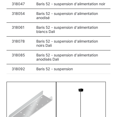
37
37
4000
318047
Baris 52 - suspension d'alimentation noir
37
37
4000
318054
Baris 52 - suspension d'alimentation
anodisé
37
37
4000
318061
Baris 52 - suspension d'alimentation
blancs Dali
40
27
3000
318078
Baris 52 - suspension d'alimentation
40
27
3000
noirs Dali
40
27
3000
318085
Baris 52 - suspension d'alimentation
anodisés Dali
40
27
3000
318092
Baris 52 - suspension
40
27
4000
40
27
4000
40
27
4000
40
27
4000
40
20
3000