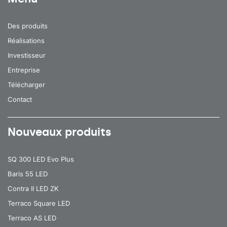
90
30
4000
Des produits
92
37
3000
Réalisations
92
37
3000
Investisseur
Entreprise
92
37
3000
Télécharger
92
37
3000
Contact
92
37
3000
92
37
3000
Nouveaux produits
92
37
3000
SQ 300 LED Evo Plus
92
37
3000
Baris 55 LED
92
37
4000
Contra II LED ZK
92
37
4000
Terraco Square LED
Terraco AS LED
92
37
4000