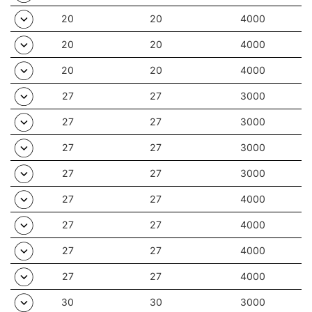
en font un luminaire idéal pour les immeubles de bureaux
20
20
4000
modernes de classe A+, en particulier les pièces de
représentation.
20
20
4000
20
20
4000
27
27
3000
27
27
3000
27
27
3000
27
27
3000
27
27
4000
27
27
4000
27
27
4000
27
27
4000
30
30
3000