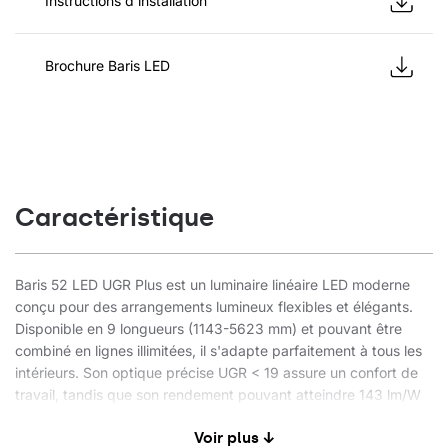
Instructions d'installation
Brochure Baris LED
Caractéristique
Baris 52 LED UGR Plus est un luminaire linéaire LED moderne
conçu pour des arrangements lumineux flexibles et élégants.
Disponible en 9 longueurs (1143-5623 mm) et pouvant être
combiné en lignes illimitées, il s'adapte parfaitement à tous les
intérieurs. Son optique précise UGR < 19 assure un confort de
travail, tandis que son rendement pouvant atteindre 143 lm/W
garantit une efficacité élevée et des économies d'énergie.
Voir plus ↓
Disponible en version apparente ou suspendue, en gris, blanc