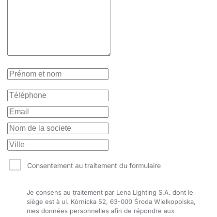
75
30
4000
75
30
4000
75
30
4000
75
30
4000
75
30
4000
75
30
4000
80
20
3000
80
20
3000
80
20
3000
80
20
3000
Consentement au traitement du formulaire
80
20
4000
Je consens au traitement par Lena Lighting S.A. dont le
80
20
4000
siège est à ul. Kórnicka 52, 63-000 Środa Wielkopolska,
mes données personnelles afin de répondre aux
80
20
4000