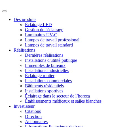
Des produits
Éclairage LED
Gestion de l'éclairage
Luminaires UV-C
Lampes de travail professional
Lampes de travail standard
Réalisations
Dernières réalisations
Installations d'utilité publique
Immeubles de bureaux
Installations industrielles
Éclairage routier
Installations commerciales
Bâtiments résidentiels
Installations sportives
Éclairage dans le secteur de l’horeca
Établissements médicaux et salles blanches
Investisseur
Citations
Direction
Actionnaires
Informations financières de base