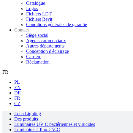
Catalogue
Logos
Fichiers LDT
Fichiers Revit
Conditions générales de garantie
Contact
Siège social
Agents commerciaux
Autres départements
Conception d'éclairage
Carrière
Réclamation
FR
PL
EN
DE
FR
CZ
Lena Lighting
Des produits
Luminaires UV-C bactériennes et virucides
Luminaires à flux UV-C