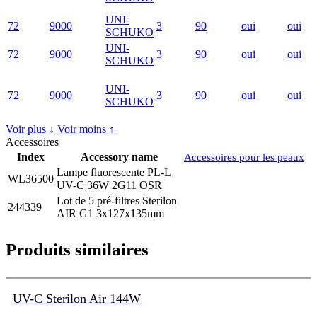
UNI-
72
9000
3
90
oui
oui
SCHUKO
UNI-
72
9000
3
90
oui
oui
SCHUKO
UNI-
72
9000
3
90
oui
oui
SCHUKO
Voir plus ↓
Voir moins ↑
Accessoires
Index
Accessory name
Accessoires pour les peaux
Lampe fluorescente PL-L
WL36500
UV-C 36W 2G11 OSR
Lot de 5 pré-filtres Sterilon
244339
AIR G1 3x127x135mm
Produits similaires
UV-C Sterilon Air 144W