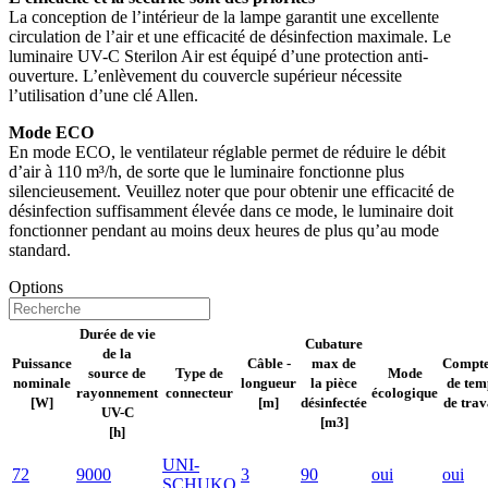
La conception de l’intérieur de la lampe garantit une excellente
circulation de l’air et une efficacité de désinfection maximale. Le
luminaire UV-C Sterilon Air est équipé d’une protection anti-
ouverture. L’enlèvement du couvercle supérieur nécessite
l’utilisation d’une clé Allen.
Mode ECO
En mode ECO, le ventilateur réglable permet de réduire le débit
d’air à 110 m³/h, de sorte que le luminaire fonctionne plus
silencieusement. Veuillez noter que pour obtenir une efficacité de
désinfection suffisamment élevée dans ce mode, le luminaire doit
fonctionner pendant au moins deux heures de plus qu’au mode
standard.
Options
Durée de vie
Cubature
de la
Puissance
Câble -
max de
Compt
source de
Type de
Mode
nominale
longueur
la pièce
de tem
rayonnement
connecteur
écologique
[W]
[m]
désinfectée
de trav
UV-C
[m3]
[h]
UNI-
72
9000
3
90
oui
oui
SCHUKO