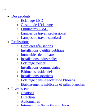
Des produits
Éclairage LED
Gestion de l'éclairage
Luminaires UV-C
Lampes de travail professional
Lampes de travail standard
Réalisations
Dernières réalisations
Installations d'utilité publique
Immeubles de bureaux
Installations industrielles
Éclairage routier
Installations commerciales
Bâtiments résidentiels
Installations sportives
Éclairage dans le secteur de l’horeca
Établissements médicaux et salles blanches
Investisseur
Citations
Direction
Actionnaires
Informations financières de base