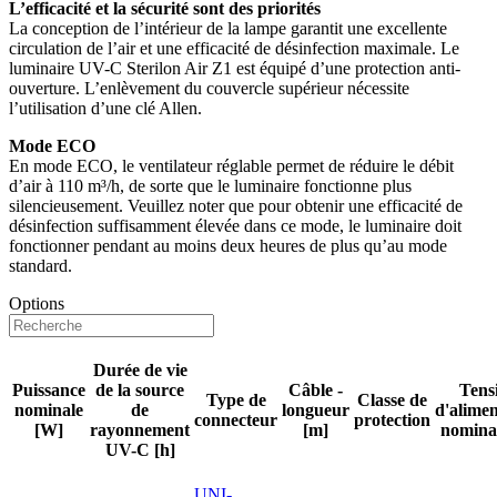
L’efficacité et la sécurité sont des priorités
La conception de l’intérieur de la lampe garantit une excellente
circulation de l’air et une efficacité de désinfection maximale. Le
luminaire UV-C Sterilon Air Z1 est équipé d’une protection anti-
ouverture. L’enlèvement du couvercle supérieur nécessite
l’utilisation d’une clé Allen.
Mode ECO
En mode ECO, le ventilateur réglable permet de réduire le débit
d’air à 110 m³/h, de sorte que le luminaire fonctionne plus
silencieusement. Veuillez noter que pour obtenir une efficacité de
désinfection suffisamment élevée dans ce mode, le luminaire doit
fonctionner pendant au moins deux heures de plus qu’au mode
standard.
Options
Durée de vie
Puissance
de la source
Câble -
Tens
Type de
Classe de
nominale
de
longueur
d'alimen
connecteur
protection
[W]
rayonnement
[m]
nominal
UV-C [h]
UNI-