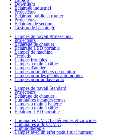
Hublots
Downlight
Éclairage industriel
Projecteurs
Éclairage public et routier
Projecteurs
Éclairage de secours
Gestion de l'éclairage
Lampes de travail Professional
Projecteurs
Éclairage de chantier
Éclairage LED portable
Lampes de machine
Trépieds
Lampes frontales
Lampes à main à câble
Lampes d'atelier
Lampes pour ateliers de peinture
Lampes pour les détails automobiles
Lampes pour un lave-auto
Lampes de travail Standard
Projecteurs
Éclairage de chantier
Luminaires incandescentes
Lampes à main à batterie
Lampes à main à câble
Éclairage LED portable
Luminaires UV-C bactériennes et virucides
Luminaires à flux UV-C
Luminothérapie
Lampes avec un effet positif sur l'humeur