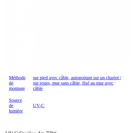
Méthode
sur pied avec câble, autoportant sur un chariot /
de
sur roues, mur sans câble, fixé au mur avec
montage
câble
Source
de
UV-C
lumière