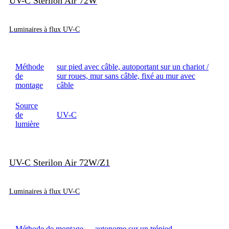
UV-C Sterilon Air 72W
Luminaires à flux UV-C
Méthode
sur pied avec câble, autoportant sur un chariot /
de
sur roues, mur sans câble, fixé au mur avec
montage
câble
Source
de
UV-C
lumière
UV-C Sterilon Air 72W/Z1
Luminaires à flux UV-C
Méthode de montage
autonome sur un trépied