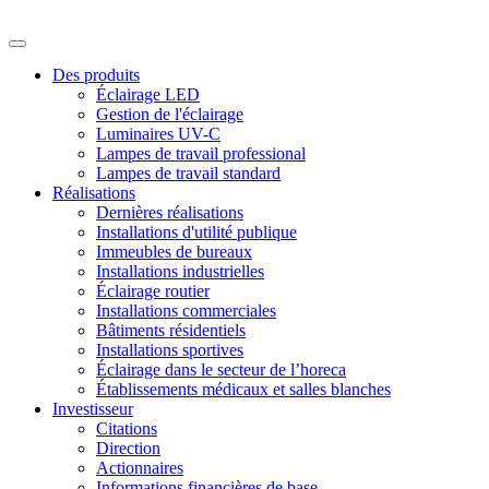
Des produits
Éclairage LED
Gestion de l'éclairage
Luminaires UV-C
Lampes de travail professional
Lampes de travail standard
Réalisations
Dernières réalisations
Installations d'utilité publique
Immeubles de bureaux
Installations industrielles
Éclairage routier
Installations commerciales
Bâtiments résidentiels
Installations sportives
Éclairage dans le secteur de l’horeca
Établissements médicaux et salles blanches
Investisseur
Citations
Direction
Actionnaires
Informations financières de base