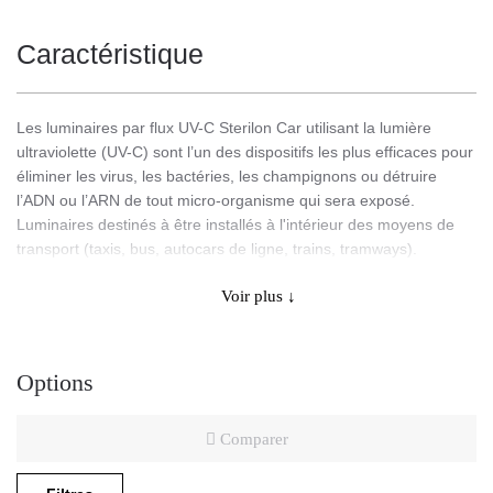
Caractéristique
Les luminaires par flux UV-C Sterilon Car utilisant la lumière
ultraviolette (UV-C) sont l’un des dispositifs les plus efficaces pour
éliminer les virus, les bactéries, les champignons ou détruire
l’ADN ou l’ARN de tout micro-organisme qui sera exposé.
Luminaires destinés à être installés à l'intérieur des moyens de
transport (taxis, bus, autocars de ligne, trains, tramways).
Fonction de désinfection de l’air par flux
Voir plus ↓
Type de lumière: ultraviolette UV-C
Corps en acier revêtu de poudre blanche
Très faible poids: ~ 2,5 kg
Options
Flux d’air: 84 m3/h
Niveau de bruit: 29 dB
Comparer
Filtre anti-poussière
Durée de vie de la source de lumière: 9000h
Longueur d’onde UV-C: 253,7nm