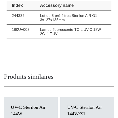
en présence de personnes.
Index
Accessory name
L’efficacité et la sécurité sont des priorités
244339
Lot de 5 pré-filtres Sterilon AIR G1
La conception de l’intérieur de la lampe garantit une excellente
3x127x135mm
circulation de l’air et une efficacité de désinfection maximale. Le
160UV003
Lampe fluorescente TC-L UV-C 18W
luminaire UV-C Sterilon Car est équipé d’une protection anti-
2G11 TUV
ouverture. L’enlèvement du couvercle supérieur nécessite
l’utilisation d’une clé Allen.
Produits similaires
UV-C
Sterilon Air
UV-C
Sterilon Air
144W
144W/Z1