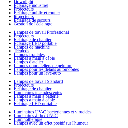
Downlight
Éclairage industriel
Projecteurs
Éclairage public et routier
Projecteurs
Éclairage de secours
Gestion de l'éclairage
Lampes de travail Professional
Projecteurs
Éclairage de chantier
Éclairage LED portable
Lampes de machine
Trépieds
Lampes frontales
Lampes à main à câble
Lampes d'atelier
Lampes pour ateliers de peinture
Lampes pour les détails automobiles
Lampes pour un lave-auto
Lampes de travail Standard
Projecteurs
Éclairage de chantier
Luminaires incandescentes
Lampes à main à batterie
Lampes à main à câble
Éclairage LED portable
Luminaires UV-C bactériennes et virucides
Luminaires à flux UV-C
Luminothérapie
Lampes avec un effet positif sur l'humeur