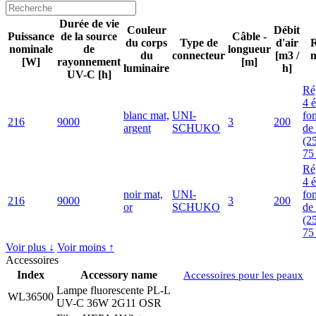
Durée de vie
Couleur
Débit
Puissance
de la source
Câble -
du corps
Type de
d'air
R
nominale
de
longueur
du
connecteur
[m3 /
[W]
rayonnement
[m]
luminaire
h]
UV-C [h]
Ré
4 
blanc mat,
UNI-
fo
216
9000
3
200
argent
SCHUKO
de 
(2
75
Ré
4 
noir mat,
UNI-
fo
216
9000
3
200
or
SCHUKO
de 
(2
75
Voir plus ↓
Voir moins ↑
Accessoires
Index
Accessory name
Accessoires pour les peaux
Lampe fluorescente PL-L
WL36500
UV-C 36W 2G11 OSR