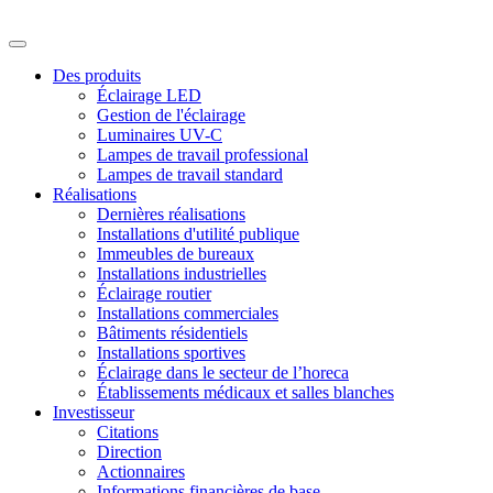
Des produits
Éclairage LED
Gestion de l'éclairage
Luminaires UV-C
Lampes de travail professional
Lampes de travail standard
Réalisations
Dernières réalisations
Installations d'utilité publique
Immeubles de bureaux
Installations industrielles
Éclairage routier
Installations commerciales
Bâtiments résidentiels
Installations sportives
Éclairage dans le secteur de l’horeca
Établissements médicaux et salles blanches
Investisseur
Citations
Direction
Actionnaires
Informations financières de base