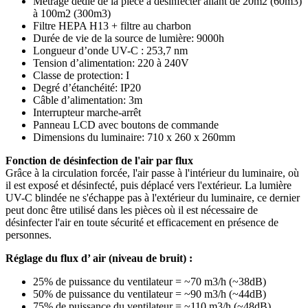
Métrage dédié de la pièce à désinfecter allant de 20m2 (60m3)
à 100m2 (300m3)
Filtre HEPA H13 + filtre au charbon
Durée de vie de la source de lumière: 9000h
Longueur d’onde UV-C : 253,7 nm
Tension d’alimentation: 220 à 240V
Classe de protection: I
Degré d’étanchéité: IP20
Câble d’alimentation: 3m
Interrupteur marche-arrêt
Panneau LCD avec boutons de commande
Dimensions du luminaire: 710 x 260 x 260mm
Fonction de désinfection de l'air par flux
Grâce à la circulation forcée, l'air passe à l'intérieur du luminaire, où
il est exposé et désinfecté, puis déplacé vers l'extérieur. La lumière
UV-C blindée ne s'échappe pas à l'extérieur du luminaire, ce dernier
peut donc être utilisé dans les pièces où il est nécessaire de
désinfecter l'air en toute sécurité et efficacement en présence de
personnes.
Réglage du flux d’ air (niveau de bruit) :
25% de puissance du ventilateur = ~70 m3/h (~38dB)
50% de puissance du ventilateur = ~90 m3/h (~44dB)
75% de puissance du ventilateur = ~110 m3/h (~48dB)