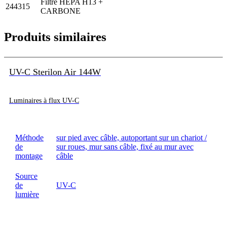
Filtre HEPA H13 +
244315
CARBONE
Produits similaires
UV-C Sterilon Air 144W
Luminaires à flux UV-C
Méthode
sur pied avec câble, autoportant sur un chariot /
de
sur roues, mur sans câble, fixé au mur avec
montage
câble
Source
de
UV-C
lumière