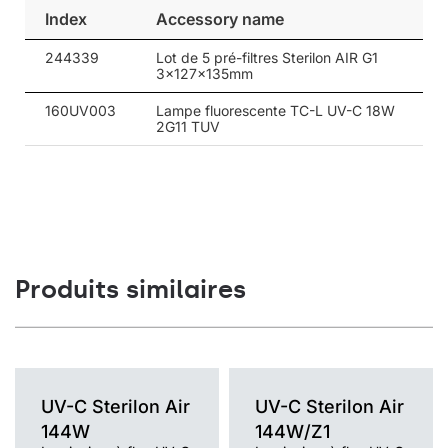
les pièces où il est nécessaire de désinfecter l’air en toute
Index
Accessory name
sécurité et efficacement en présence de personnes.
244339
Lot de 5 pré-filtres Sterilon AIR G1
L’efficacité et la sécurité sont des priorités
3x127x135mm
La conception de l’intérieur de la lampe garantit une excellente
160UV003
Lampe fluorescente TC-L UV-C 18W
circulation de l’air et une efficacité de désinfection maximale. Le
2G11 TUV
luminaire UV-C Sterilon Car est équipé d’une protection anti-
ouverture. L’enlèvement du couvercle supérieur nécessite
l’utilisation d’une clé Allen.
Produits similaires
UV-C
Sterilon Air
UV-C
Sterilon Air
144W
144W/Z1