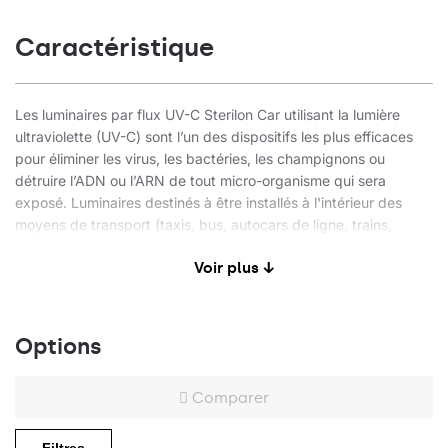
Caractéristique
Les luminaires par flux UV-C Sterilon Car utilisant la lumière
ultraviolette (UV-C) sont l’un des dispositifs les plus efficaces
pour éliminer les virus, les bactéries, les champignons ou
détruire l’ADN ou l’ARN de tout micro-organisme qui sera
exposé. Luminaires destinés à être installés à l'intérieur des
moyens de transport (taxis, bus, autocars de ligne, trains,
tramways).
Voir plus ↓
Fonction de désinfection de l’air par flux
Type de lumière: ultraviolette UV-C
Corps en acier revêtu de poudre blanche
Options
Très faible poids: ~ 2,5 kg
Flux d’air: 84 m3/h
Comparer
Niveau de bruit: 29 dB
Filtre anti-poussière
Durée de vie de la source de lumière: 9000h