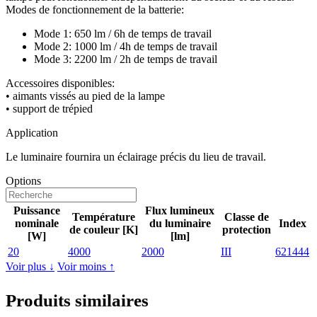
Modes de fonctionnement de la batterie:
Mode 1: 650 lm / 6h de temps de travail
Mode 2: 1000 lm / 4h de temps de travail
Mode 3: 2200 lm / 2h de temps de travail
Accessoires disponibles:
• aimants vissés au pied de la lampe
• support de trépied
Application
Le luminaire fournira un éclairage précis du lieu de travail.
Options
Puissance
Flux lumineux
Température
Classe de
nominale
du luminaire
Index
de couleur [K]
protection
[W]
[lm]
20
4000
2000
III
621444
Voir plus ↓
Voir moins ↑
Produits similaires