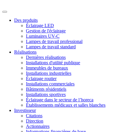
Des produits
Éclairage LED
Gestion de l'éclairage
Luminaires UV-C
Lampes de travail professional
Lampes de travail standard
Réalisations
Dernières réalisations
Installations d'utilité publique
Immeubles de bureaux
Installations industrielles
Éclairage routier
Installations commerciales
Bâtiments résidentiels
Installations sportives
Éclairage dans le secteur de l’horeca
Établissements médicaux et salles blanches
Investisseur
Citations
Direction
Actionnaires
Informations financières de base