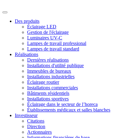
Des produits
Éclairage LED
Gestion de l'éclairage
Luminaires UV-C
Lampes de travail professional
Lampes de travail standard
Réalisations
Dernières réalisations
Installations d'utilité publique
Immeubles de bureaux
Installations industrielles
Éclairage routier
Installations commerciales
Bâtiments résidentiels
Installations sportives
Éclairage dans le secteur de l’horeca
Établissements médicaux et salles blanches
Investisseur
Citations
Direction
Actionnaires
Informations financières de base