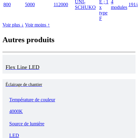
UNI-
E ; 1
4
800
5000
112000
191/
SCHUKO
x
modules
type
F
Voir plus ↓
Voir moins ↑
Autres produits
Flex Line LED
Éclairage de chantier
Température de couleur
4000K
Source de lumière
LED