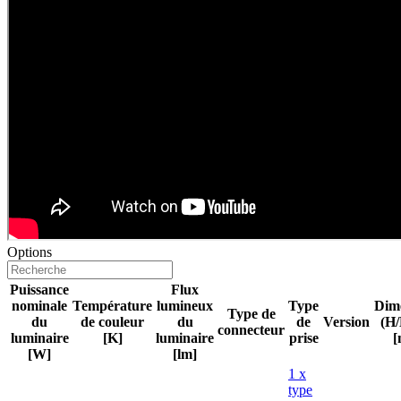
Options
Puissance
Flux
nominale
Température
lumineux
Type
Dim
Type de
du
de couleur
du
de
Version
(H/
connecteur
luminaire
[K]
luminaire
prise
[
[W]
[lm]
1 x
type