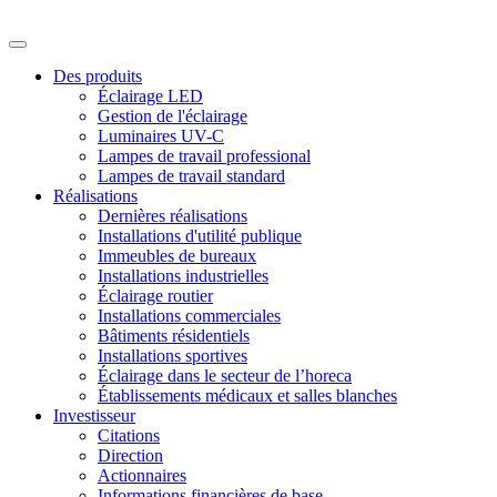
Des produits
Éclairage LED
Gestion de l'éclairage
Luminaires UV-C
Lampes de travail professional
Lampes de travail standard
Réalisations
Dernières réalisations
Installations d'utilité publique
Immeubles de bureaux
Installations industrielles
Éclairage routier
Installations commerciales
Bâtiments résidentiels
Installations sportives
Éclairage dans le secteur de l’horeca
Établissements médicaux et salles blanches
Investisseur
Citations
Direction
Actionnaires
Informations financières de base