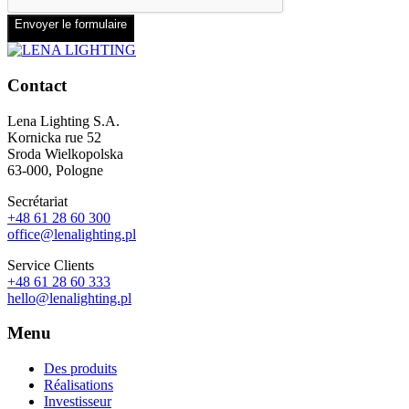
Envoyer le formulaire
Contact
Lena Lighting S.A.
Kornicka rue 52
Sroda Wielkopolska
63-000, Pologne
Secrétariat
+48 61 28 60 300
office@lenalighting.pl
Service Clients
+48 61 28 60 333
hello@lenalighting.pl
Menu
Des produits
Réalisations
Investisseur