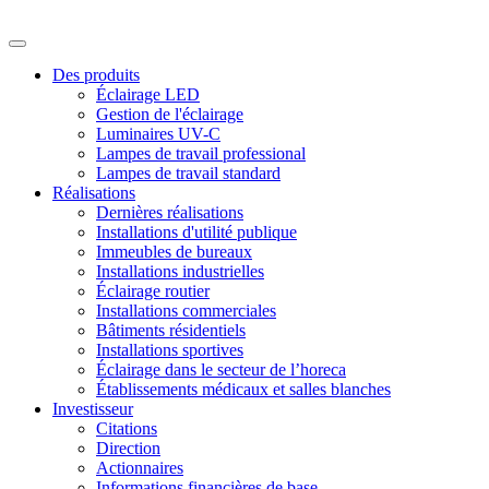
Des produits
Éclairage LED
Gestion de l'éclairage
Luminaires UV-C
Lampes de travail professional
Lampes de travail standard
Réalisations
Dernières réalisations
Installations d'utilité publique
Immeubles de bureaux
Installations industrielles
Éclairage routier
Installations commerciales
Bâtiments résidentiels
Installations sportives
Éclairage dans le secteur de l’horeca
Établissements médicaux et salles blanches
Investisseur
Citations
Direction
Actionnaires
Informations financières de base