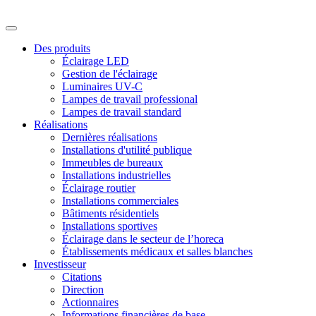
Des produits
Éclairage LED
Gestion de l'éclairage
Luminaires UV-C
Lampes de travail professional
Lampes de travail standard
Réalisations
Dernières réalisations
Installations d'utilité publique
Immeubles de bureaux
Installations industrielles
Éclairage routier
Installations commerciales
Bâtiments résidentiels
Installations sportives
Éclairage dans le secteur de l’horeca
Établissements médicaux et salles blanches
Investisseur
Citations
Direction
Actionnaires
Informations financières de base