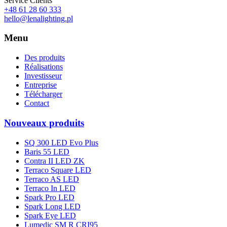
Service Clients
+48 61 28 60 333
hello@lenalighting.pl
Menu
Des produits
Réalisations
Investisseur
Entreprise
Télécharger
Contact
Nouveaux produits
SQ 300 LED Evo Plus
Baris 55 LED
Contra II LED ZK
Terraco Square LED
Terraco AS LED
Terraco In LED
Spark Pro LED
Spark Long LED
Spark Eye LED
Lumedic SM R CRI95