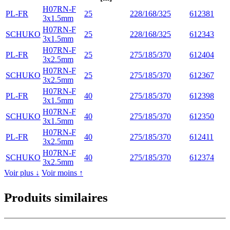
H07RN-F
PL-FR
25
228/168/325
612381
3x1.5mm
H07RN-F
SCHUKO
25
228/168/325
612343
3x1.5mm
H07RN-F
PL-FR
25
275/185/370
612404
3x2.5mm
H07RN-F
SCHUKO
25
275/185/370
612367
3x2.5mm
H07RN-F
PL-FR
40
275/185/370
612398
3x1.5mm
H07RN-F
SCHUKO
40
275/185/370
612350
3x1.5mm
H07RN-F
PL-FR
40
275/185/370
612411
3x2.5mm
H07RN-F
SCHUKO
40
275/185/370
612374
3x2.5mm
Voir plus ↓
Voir moins ↑
Produits similaires