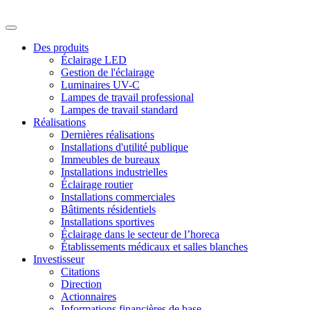
Des produits
Éclairage LED
Gestion de l'éclairage
Luminaires UV-C
Lampes de travail professional
Lampes de travail standard
Réalisations
Dernières réalisations
Installations d'utilité publique
Immeubles de bureaux
Installations industrielles
Éclairage routier
Installations commerciales
Bâtiments résidentiels
Installations sportives
Éclairage dans le secteur de l’horeca
Établissements médicaux et salles blanches
Investisseur
Citations
Direction
Actionnaires
Informations financières de base