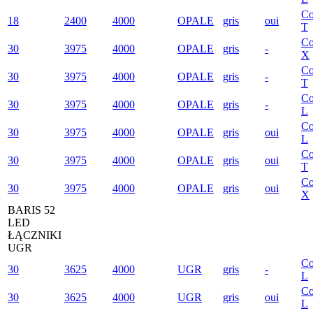
Co
18
2400
4000
OPALE
gris
oui
T
Co
30
3975
4000
OPALE
gris
-
X
Co
30
3975
4000
OPALE
gris
-
T
Co
30
3975
4000
OPALE
gris
-
L
Co
30
3975
4000
OPALE
gris
oui
L
Co
30
3975
4000
OPALE
gris
oui
T
Co
30
3975
4000
OPALE
gris
oui
X
BARIS 52
LED
ŁĄCZNIKI
UGR
Co
30
3625
4000
UGR
gris
-
L
Co
30
3625
4000
UGR
gris
oui
L