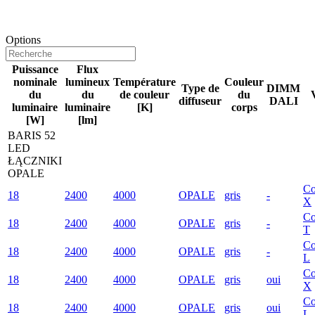
Options
Puissance
Flux
nominale
lumineux
Température
Couleur
Type de
DIMM
du
du
de couleur
du
diffuseur
DALI
luminaire
luminaire
[K]
corps
[W]
[lm]
BARIS 52
LED
ŁĄCZNIKI
OPALE
Co
18
2400
4000
OPALE
gris
-
X
Co
18
2400
4000
OPALE
gris
-
T
Co
18
2400
4000
OPALE
gris
-
L
Co
18
2400
4000
OPALE
gris
oui
X
Co
18
2400
4000
OPALE
gris
oui
L