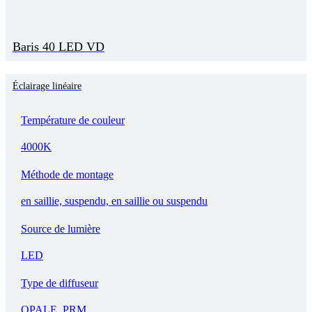
Baris 40 LED VD
Éclairage linéaire
Température de couleur
4000K
Méthode de montage
en saillie, suspendu, en saillie ou suspendu
Source de lumière
LED
Type de diffuseur
OPALE, PRM