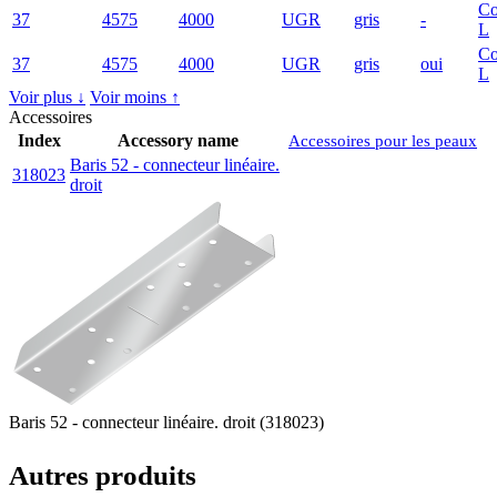
Co
37
4575
4000
UGR
gris
-
L
Co
37
4575
4000
UGR
gris
oui
L
Voir plus ↓
Voir moins ↑
Accessoires
Index
Accessory name
Accessoires pour les peaux
Baris 52 - connecteur linéaire.
318023
droit
Baris 52 - connecteur linéaire. droit (318023)
Autres produits