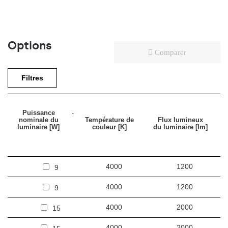
Options
Comparer
Filtres
Puissance
nominale du
Température de
Flux lumineux
luminaire [W]
couleur [K]
du luminaire [lm]
4000
1200
9
4000
1200
9
4000
2000
15
4000
2000