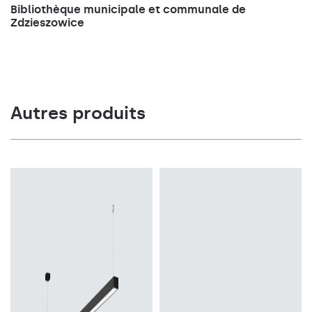
Bibliothèque municipale et communale de
Zdzieszowice
Autres produits
Température de
Température de
couleur
couleur
3000K, 4000K
3000K, 4000K
Méthode de montage
Source de lumière
en saillie, mural
LED
Source de lumière
Type de diffuseur
LED
OPALE, PRM