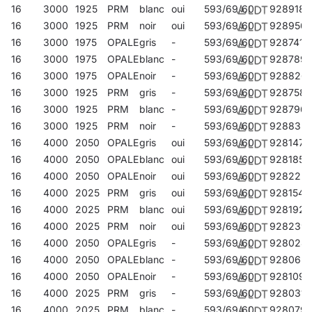
16
3000
1925
PRM
blanc
oui
593/69/60
928918
16
3000
1925
PRM
noir
oui
593/69/60
928956
16
3000
1975
OPALE
gris
-
593/69/60
928741
16
3000
1975
OPALE
blanc
-
593/69/60
928789
16
3000
1975
OPALE
noir
-
593/69/60
928826
16
3000
1925
PRM
gris
-
593/69/60
928758
16
3000
1925
PRM
blanc
-
593/69/60
928796
16
3000
1925
PRM
noir
-
593/69/60
928833
16
4000
2050
OPALE
gris
oui
593/69/60
928147
16
4000
2050
OPALE
blanc
oui
593/69/60
928185
16
4000
2050
OPALE
noir
oui
593/69/60
928222
16
4000
2025
PRM
gris
oui
593/69/60
928154
16
4000
2025
PRM
blanc
oui
593/69/60
928192
16
4000
2025
PRM
noir
oui
593/69/60
928239
16
4000
2050
OPALE
gris
-
593/69/60
928024
16
4000
2050
OPALE
blanc
-
593/69/60
928062
16
4000
2050
OPALE
noir
-
593/69/60
928109
16
4000
2025
PRM
gris
-
593/69/60
928031
16
4000
2025
PRM
blanc
-
593/69/60
928079