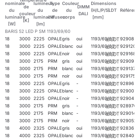
nominale
lumineux
Type
Couleur
Dimensions
de
DIMM
du
du
de
du
(H/L/P/S)
LDT
Référen
couleur
DALI
luminaire
luminaire
diffuseur
corps
[mm]
[K]
[W]
[lm]
BARIS 52 LED P SM 1193/69/60
18
3000
2225
OPALE
gris
oui
1193/69/60
929083
18
3000
2225
OPALE
blanc
oui
1193/69/60
929120
18
3000
2225
OPALE
noir
oui
1193/69/60
929168
18
3000
2175
PRM
gris
oui
1193/69/60
929090
18
3000
2175
PRM
blanc
oui
1193/69/60
929137
18
3000
2175
PRM
noir
oui
1193/69/60
929175
18
3000
2225
OPALE
gris
-
1193/69/60
928963
18
3000
2225
OPALE
blanc
-
1193/69/60
929007
18
3000
2225
OPALE
noir
-
1193/69/60
929045
18
3000
2175
PRM
gris
-
1193/69/60
928970
18
3000
2175
PRM
blanc
-
1193/69/60
929014
18
3000
2175
PRM
noir
-
1193/69/60
929052
18
4000
2325
OPALE
gris
oui
1193/69/60
928369
18
4000
2325
OPALE
blanc
oui
1193/69/60
928406