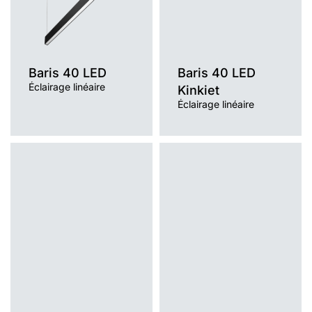
Type de diffuseur
OPALE, PRM
Baris 40 LED
Baris 40 LED
Éclairage linéaire
Kinkiet
Éclairage linéaire
Température de
Température de
couleur
couleur
4000K
3000K, 4000K
Méthode de montage
Méthode de montage
en saillie, suspendu, en saillie ou
en saillie, suspendu
suspendu
Source de lumière
Source de lumière
LED
LED
Type de diffuseur
Type de diffuseur
transparent