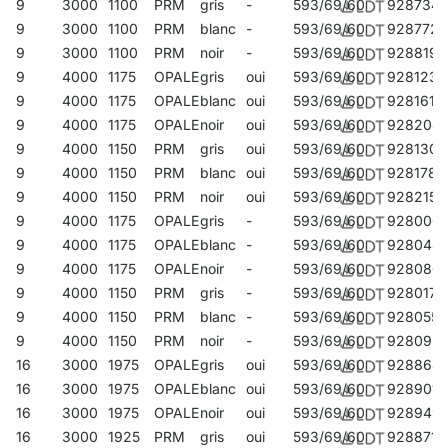
9
3000
1100
PRM
gris
-
593/69/60
928734
9
3000
1100
PRM
blanc
-
593/69/60
928772
9
3000
1100
PRM
noir
-
593/69/60
928819
9
4000
1175
OPALE
gris
oui
593/69/60
928123
9
4000
1175
OPALE
blanc
oui
593/69/60
928161
9
4000
1175
OPALE
noir
oui
593/69/60
928208
9
4000
1150
PRM
gris
oui
593/69/60
928130
9
4000
1150
PRM
blanc
oui
593/69/60
928178
9
4000
1150
PRM
noir
oui
593/69/60
928215
9
4000
1175
OPALE
gris
-
593/69/60
928000
9
4000
1175
OPALE
blanc
-
593/69/60
928048
9
4000
1175
OPALE
noir
-
593/69/60
928086
9
4000
1150
PRM
gris
-
593/69/60
928017
9
4000
1150
PRM
blanc
-
593/69/60
928055
9
4000
1150
PRM
noir
-
593/69/60
928093
16
3000
1975
OPALE
gris
oui
593/69/60
928864
16
3000
1975
OPALE
blanc
oui
593/69/60
928901
16
3000
1975
OPALE
noir
oui
593/69/60
928949
16
3000
1925
PRM
gris
oui
593/69/60
928871