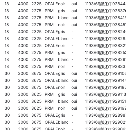
18
4000
2325
OPALE
noir
oui
1193/69/60
928444
18
4000
2275
PRM
gris
oui
1193/69/60
928376
18
4000
2275
PRM
blanc
oui
1193/69/60
928413
18
4000
2275
PRM
noir
oui
1193/69/60
928451
18
4000
2325
OPALE
gris
-
1193/69/60
928246
18
4000
2325
OPALE
blanc
-
1193/69/60
928284
18
4000
2325
OPALE
noir
-
1193/69/60
928321
18
4000
2275
PRM
gris
-
1193/69/60
928253
18
4000
2275
PRM
blanc
-
1193/69/60
928291
18
4000
2275
PRM
noir
-
1193/69/60
928338
30
3000
3675
OPALE
gris
oui
1193/69/60
929106
30
3000
3675
OPALE
blanc
oui
1193/69/60
929144
30
3000
3675
OPALE
noir
oui
1193/69/60
929182
30
3000
3625
PRM
gris
oui
1193/69/60
929113
30
3000
3625
PRM
blanc
oui
1193/69/60
929151
30
3000
3625
PRM
noir
oui
1193/69/60
929199
30
3000
3675
OPALE
gris
-
1193/69/60
928987
30
3000
3675
OPALE
blanc
-
1193/69/60
929021
30
3000
3675
OPALE
noir
-
1193/69/60
929069