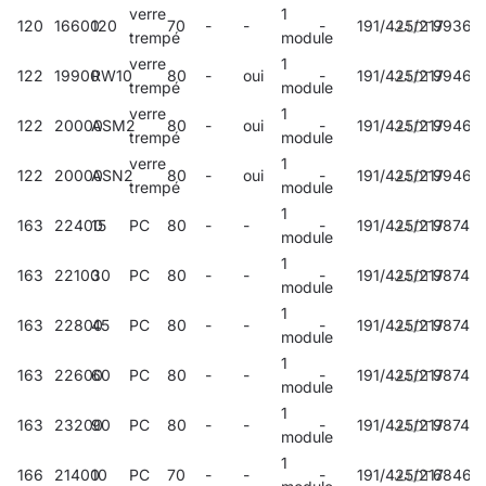
verre
1
120
16600
120
70
-
-
-
191/425/217
99369
trempé
module
verre
1
122
19900
RW10
80
-
oui
-
191/425/217
99467
trempé
module
verre
1
122
20000
ASM2
80
-
oui
-
191/425/217
99466
trempé
module
verre
1
122
20000
ASN2
80
-
oui
-
191/425/217
99465
trempé
module
1
163
22400
15
PC
80
-
-
-
191/425/217
987410
module
1
163
22100
30
PC
80
-
-
-
191/425/217
98742
module
1
163
22800
45
PC
80
-
-
-
191/425/217
98743
module
1
163
22600
60
PC
80
-
-
-
191/425/217
987441
module
1
163
23200
90
PC
80
-
-
-
191/425/217
98745
module
1
166
21400
10
PC
70
-
-
-
191/425/217
68468