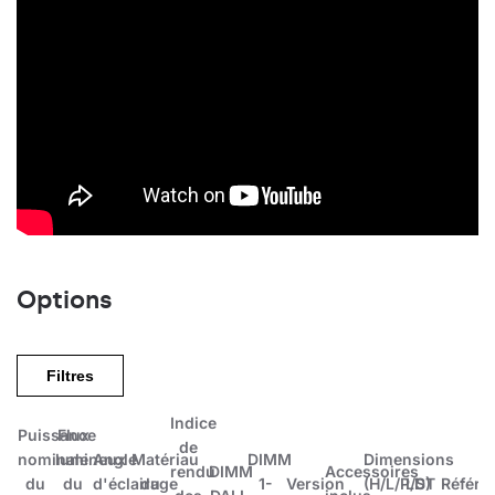
Options
Filtres
Indice
Puissance
Flux
de
nominale
lumineux
Angle
Matériau
DIMM
Dimensions
rendu
DIMM
Accessoires
du
du
d'éclairage
du
1-
Version
(H/L/P/S)
LDT
Référe