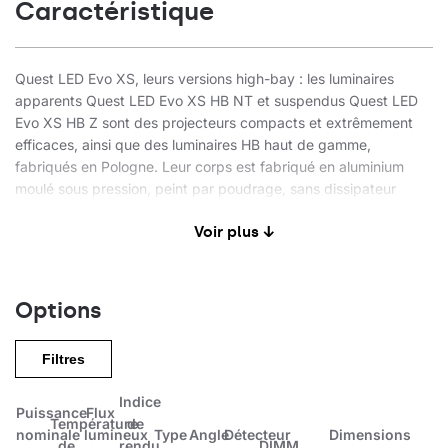
Caractéristique
Quest LED Evo XS, leurs versions high-bay : les luminaires
apparents Quest LED Evo XS HB NT et suspendus Quest LED
Evo XS HB Z sont des projecteurs compacts et extrêmement
efficaces, ainsi que des luminaires HB haut de gamme,
fabriqués en Pologne. Leur corps est fabriqué en aluminium
moulé sous pression, peint par poudrage, sans dissipateur
thermique externe ni ailettes qui rendent difficile le nettoyage.
Voir plus ↓
Le luminaire est adapté à une utilisation dans un environnement
hautement corrosif, marin C5-M. Le diffuseur est en verre
trempé, sous lequel se trouvent des LED à haut rendement.
Différents types d'optiques, en particulier asymétriques, offrent
Options
une grande liberté dans le choix d'une solution spécifique.
Grâce à l'étanchéité la plus élevée du marché (IP67) et à une
Filtres
résistance maximale aux chocs (IK10), les projecteurs
conviennent à toutes les conditions, quel que soit le temps et le
Indice
lieu d'installation. La nouvelle version du modèle QUEST,
Puissance
Flux
Température
de
reconnu et éprouvé, offre des performances lumineuses encore
nominale
lumineux
Type
Angle
Détecteur
Dimensions
de
rendu
DIMM