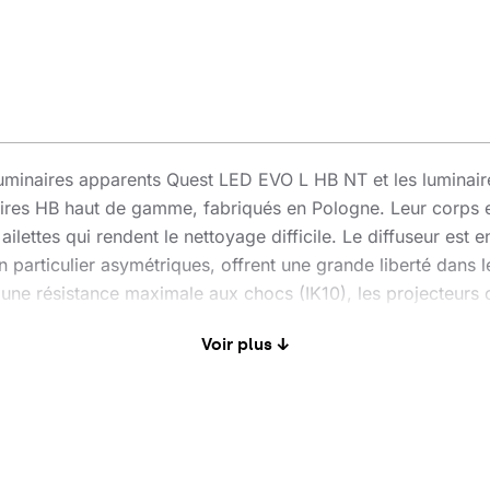
 luminaires apparents Quest LED EVO L HB NT et les lumina
aires HB haut de gamme, fabriqués en Pologne. Leur corps e
ilettes qui rendent le nettoyage difficile. Le diffuseur est
n particulier asymétriques, offrent une grande liberté dans 
à une résistance maximale aux chocs (IK10), les projecteurs 
elle version du modèle QUEST, reconnu et éprouvé, offre de
Voir plus ↓
 LED EVO L est conforme à la norme PN-EN 60598-2 partie 5
 d'installation dans n'importe quelle position, avec une poss
llateurs est le raccord rapide étanche, une solution innova
me intuitif de loquets colorés, le montage du raccord est sim
lie comme highbay à l'aide de supports dédiés. La version H