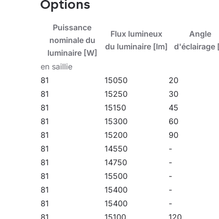
d'accessoires comprend des supports pour le mo
Options
pollution lumineuse et des grilles de protection
RAL7016 : 8 %). Les modèles peuvent être équip
Puissance
Flux lumineux
Angle
ENDURA, résistante à des températures ambiante
nominale du
du luminaire [lm]
d'éclairage 
puissance accrus. Des versions DALI sont disponi
luminaire [W]
versions ENDURA DALI).
en saillie
81
15050
20
Regardez notre nouvelle vidéo : Quest LED EVO 
81
15250
30
innovante. Cliquez pour
regarder sur YouTube
.
81
15150
45
81
15300
60
Application
81
15200
90
81
14550
-
81
14750
-
Le Quest LED EVO L trouve une large application 
81
15500
-
magasins, ainsi que dans l'industrie alimentaire e
81
15400
-
pour les petits terrains de sport, les espaces ou
81
15400
-
bâtiments, ainsi que comme luminaire highbay en s
81
15100
120