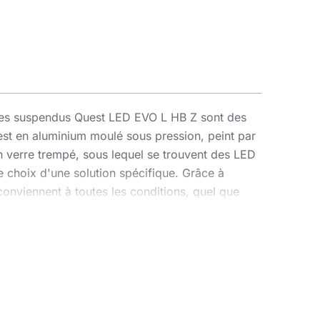
ires suspendus Quest LED EVO L HB Z sont des
st en aluminium moulé sous pression, peint par
 en verre trempé, sous lequel se trouvent des LED
le choix d'une solution spécifique. Grâce à
conviennent à toutes les conditions, quel que
s performances lumineuses encore meilleures, avec
, ce qui lui permet d'être classé comme
ibilité de rotation à 360° et une résistance aux
nte qui élimine les méthodes de raccordement
ple, rapide et ne nécessite aucun outil. La
B Z est destinée à être suspendue. Le kit