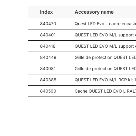
109
18900
-
Index
Accessory name
109
19150
-
840470
Quest LED Evo L cadre encas
109
20150
-
109
20050
-
840401
QUEST LED EVO M/L support d
109
20050
-
840418
QUEST LED EVO M/L support 
109
19750
120
840449
Grille de protection QUEST L
109
18900
-
109
19150
-
840081
Grille de protection QUEST L
147
25650
20
840388
QUEST LED EVO M/L RCR kit 
147
26000
30
840500
Cache QUEST LED EVO L RAL
147
25800
45
147
26100
60
840098
QUEST LED EVO support mura
147
25900
90
147
24800
-
147
25100
-
147
26450
-