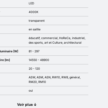
LED
r
4000K
transparent
en saillie
éducatif
commercial
HoReCa
industriel
des sports
art et Culture
architectural
luminaire [W]
81 - 297
ire [lm]
14550 - 48900
20 - 120
ASW, ASM, ASN, RW10, RW8, général,
RM20, RM10
oui
Voir plus ↓