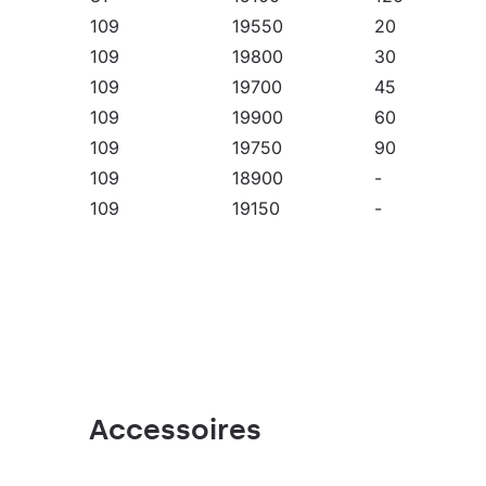
pour les abris. Quest LED EVO L est un excellent 
109
19550
20
109
19800
30
109
19700
45
109
19900
60
109
19750
90
109
18900
-
109
19150
-
109
20150
-
109
20050
-
109
20050
-
109
19750
120
109
19550
20
109
19800
30
109
19700
45
Accessoires
109
19900
60
109
19750
90