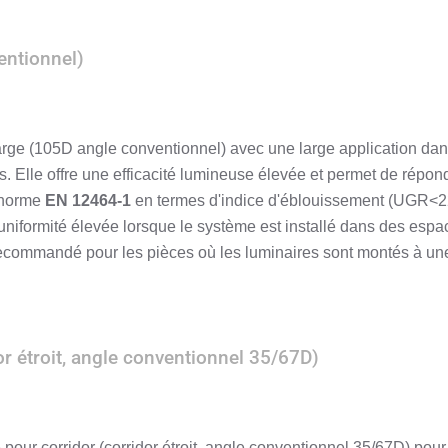
entionnel)
s large (105D angle conventionnel) avec une large application da
as. Elle offre une efficacité lumineuse élevée et permet de répo
 norme
EN 12464-1
en termes d'indice d'éblouissement (UGR<
'uniformité élevée lorsque le système est installé dans des espa
recommandé pour les pièces où les luminaires sont montés à une
dor étroit, angle conventionnel 35/67D)
te pour corridor (corridor étroit, angle conventionnel 35/67D) pour