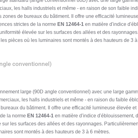
 large standard (angle conventionnel 80D) avec une large gamme
aux, les halls industriels et même - en raison de son faible in
s zones de bureaux du bâtiment. Il offre une efficacité lumineus
ences strictes de la norme
EN 12464-1
en matière d'indice d'éb
'uniformité élevée sur les surfaces des allées et des rayonnages
es pièces où les luminaires sont montés à des hauteurs de 3 à
ngle conventionnel)
yennement large (90D angle conventionnel) avec une large gamm
erciaux, les halls industriels et même - en raison du faible é
bureaux du bâtiment. Il offre une efficacité lumineuse élevée e
s de la norme
EN 12464-1
en matière d'indice d'éblouissement, d
e sur les surfaces des allées et des rayonnages. Particulièrem
naires sont montés à des hauteurs de 3 à 6 mètres.