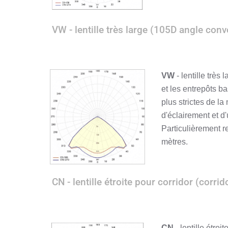
VW - lentille très large (105D angle conv
VW
- lentille trè
et les entrepôts b
plus strictes de la
d'éclairement et d
Particulièrement 
mètres.
CN - lentille étroite pour corridor (corri
CN
- lentille étroi