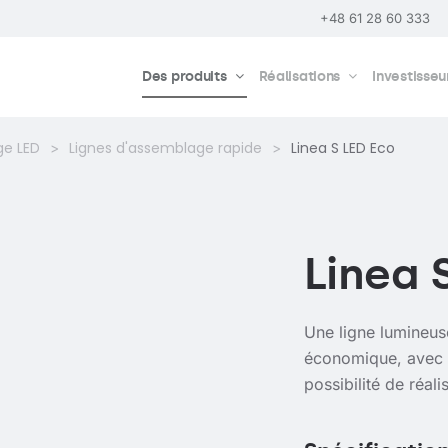
+48 61 28 60 333
Des produits
Réalisations
Investisseu
ge LED
Lignes d'assemblage rapide
Linea S LED Eco
Linea 
Une ligne lumineus
économique, avec d
possibilité de réal