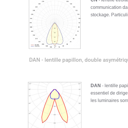
communication dans
stockage. Particul
DAN - lentille papillon, double asymétriq
DAN
- lentille pa
essentiel de dirig
les luminaires son