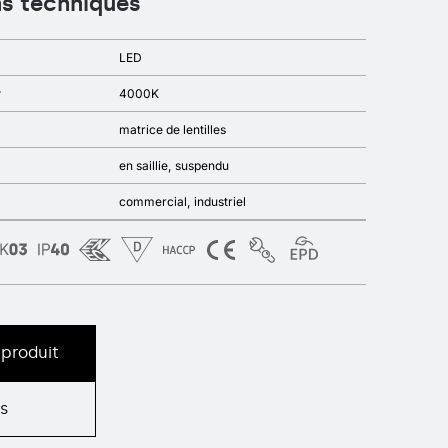
ns techniques
LED
r
4000K
matrice de lentilles
en saillie
suspendu
commercial
industriel
produit
s