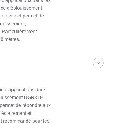
 d'applications dans les
dice d'éblouissement
e élevée et permet de
louissement,
. Particulièrement
 8 mètres.
e d'applications dans
blouissement
UGR<19
-
t permet de répondre aux
'éclairement et
ent recommandé pour les