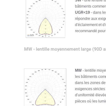
SW
- une lentille
bâtiments commerci
UGR<19
- dans le
répondre aux exig
d'éclairement et d
recommandé pour l
MW - lentille moyennement large (90D a
MW
- lentille mo
les bâtiments comm
dans les zones de 
exigences stricte
d'uniformité élevé
pièces où les lumi