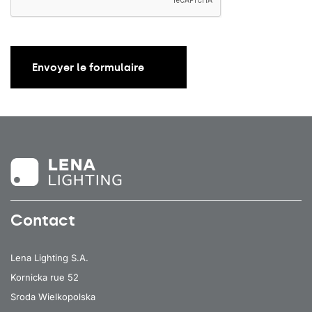
12
1450
3000
12
1450
3000
Envoyer le formulaire
12
1450
3000
12
1450
3000
12
1450
3000
12
1450
3000
12
1450
3000
12
1450
3000
Contact
12
1550
3000
12
1550
3000
Lena Lighting S.A.
Kornicka rue 52
12
1550
3000
Sroda Wielkopolska
12
1550
3000