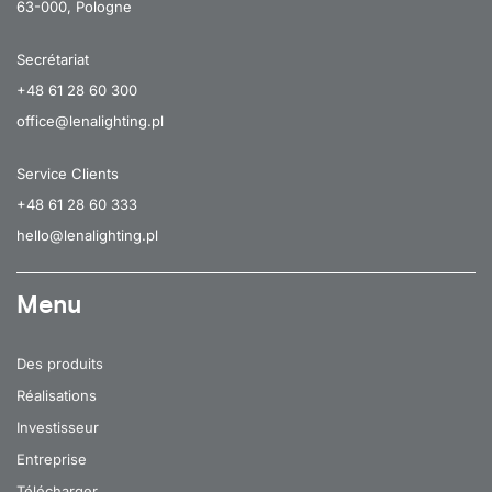
63-000, Pologne
12
1550
3000
Secrétariat
12
1550
3000
+48 61 28 60 300
12
1550
3000
office@lenalighting.pl
12
1550
3000
Service Clients
12
1020
4000
+48 61 28 60 333
hello@lenalighting.pl
12
1020
4000
12
1020
4000
Menu
12
1020
4000
12
1020
4000
Des produits
Réalisations
12
1020
4000
Investisseur
12
1020
4000
Entreprise
12
1020
4000
Télécharger