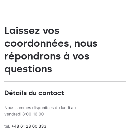
12
1350
3000
12
1350
3000
12
1350
3000
Laissez vos
12
1350
3000
coordonnées, nous
12
1350
3000
répondrons à vos
12
1330
3000
questions
12
1330
3000
12
1330
3000
12
1330
3000
Détails du contact
12
1330
3000
Nous sommes disponibles du lundi au
12
1330
3000
vendredi 8:00-16:00
12
1330
3000
tel.
+48 61 28 60 333