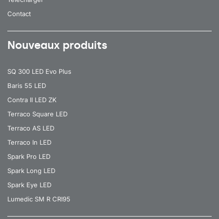
Contact
12
1350
4000
12
1350
4000
Nouveaux produits
12
1350
4000
12
1350
4000
SQ 300 LED Evo Plus
Baris 55 LED
12
1350
4000
Contra II LED ZK
12
1350
4000
Terraco Square LED
12
1350
4000
Terraco AS LED
12
1350
4000
Terraco In LED
Spark Pro LED
12
1400
4000
Spark Long LED
12
1400
4000
Spark Eye LED
12
1400
4000
Lumedic SM R CRI95
12
1400
4000