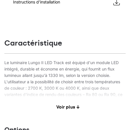
Instructions d'installation
Caractéristique
Le luminaire Lungo II LED Track est équipé d'un module LED
intégré, durable et économe en énergie, qui fournit un flux
lumineux allant jusqu'à 1330 lm, selon la version choisie.
L'utilisateur a la possibilité de choisir entre trois températures
de couleur : 2700 K, 3000 K ou 4000 K, ainsi que deux
variantes d'indice de rendu des couleurs – Ra 80 ou Ra 90, ce
qui permet d'adapter la qualité de la lumière à la nature de
Voir plus ↓
l'espace. Le luminaire offre trois angles de diffusion de la
lumière : 20°, 40° et 70°, ce qui le rend idéal pour l'éclairage
d'accentuation et l'éclairage général. Le corps est constitué
d'un boîtier en aluminium laqué par poudrage, disponible en
Options