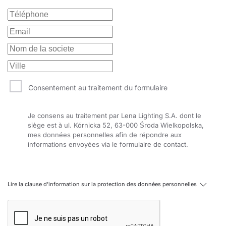
12
1450
3000
12
1450
3000
12
1450
3000
12
1450
3000
12
1450
3000
Consentement au traitement du formulaire
12
1330
3000
12
1330
3000
Je consens au traitement par Lena Lighting S.A. dont le
siège est à ul. Kórnicka 52, 63-000 Środa Wielkopolska,
12
1330
3000
mes données personnelles afin de répondre aux
informations envoyées via le formulaire de contact.
12
1330
3000
12
1330
3000
Lire la clause d'information sur la protection des données personnelles
12
1330
3000
12
1330
3000
12
1330
3000