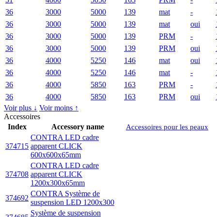
36
3000
5000
139
mat
-
36
3000
5000
139
mat
oui
36
3000
5000
139
PRM
-
36
3000
5000
139
PRM
oui
36
4000
5250
146
mat
oui
36
4000
5250
146
mat
-
36
4000
5850
163
PRM
-
36
4000
5850
163
PRM
oui
Voir plus ↓
Voir moins ↑
Accessoires
Index
Accessory name
Accessoires pour les peaux
CONTRA LED cadre
374715
apparent CLICK
600x600x65mm
CONTRA LED cadre
374708
apparent CLICK
1200x300x65mm
CONTRA Système de
374692
suspension LED 1200x300
Système de suspension