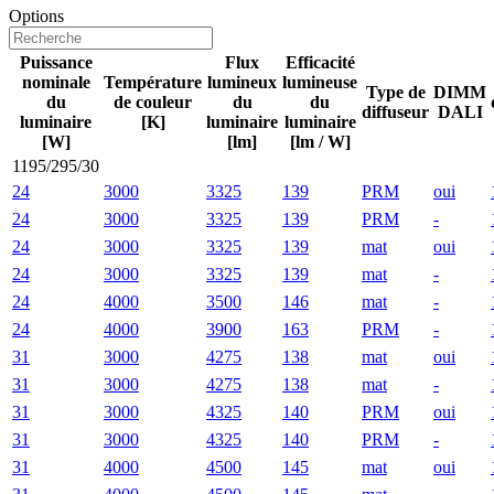
Options
Puissance
Flux
Efficacité
nominale
Température
lumineux
lumineuse
Type de
DIMM
du
de couleur
du
du
diffuseur
DALI
luminaire
[K]
luminaire
luminaire
[W]
[lm]
[lm / W]
1195/295/30
24
3000
3325
139
PRM
oui
24
3000
3325
139
PRM
-
24
3000
3325
139
mat
oui
24
3000
3325
139
mat
-
24
4000
3500
146
mat
-
24
4000
3900
163
PRM
-
31
3000
4275
138
mat
oui
31
3000
4275
138
mat
-
31
3000
4325
140
PRM
oui
31
3000
4325
140
PRM
-
31
4000
4500
145
mat
oui