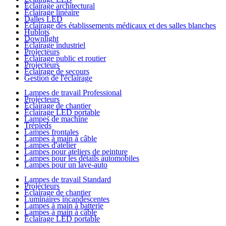
Éclairage architectural
Éclairage linéaire
Dalles LED
Éclairage des établissements médicaux et des salles blanches
Hublots
Downlight
Éclairage industriel
Projecteurs
Éclairage public et routier
Projecteurs
Éclairage de secours
Gestion de l'éclairage
Lampes de travail Professional
Projecteurs
Éclairage de chantier
Éclairage LED portable
Lampes de machine
Trépieds
Lampes frontales
Lampes à main à câble
Lampes d'atelier
Lampes pour ateliers de peinture
Lampes pour les détails automobiles
Lampes pour un lave-auto
Lampes de travail Standard
Projecteurs
Éclairage de chantier
Luminaires incandescentes
Lampes à main à batterie
Lampes à main à câble
Éclairage LED portable