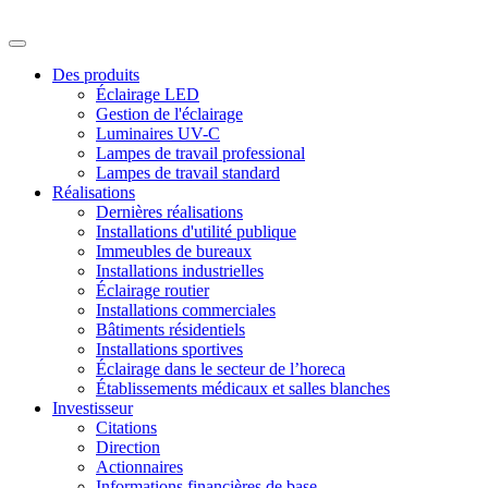
Des produits
Éclairage LED
Gestion de l'éclairage
Luminaires UV-C
Lampes de travail professional
Lampes de travail standard
Réalisations
Dernières réalisations
Installations d'utilité publique
Immeubles de bureaux
Installations industrielles
Éclairage routier
Installations commerciales
Bâtiments résidentiels
Installations sportives
Éclairage dans le secteur de l’horeca
Établissements médicaux et salles blanches
Investisseur
Citations
Direction
Actionnaires
Informations financières de base