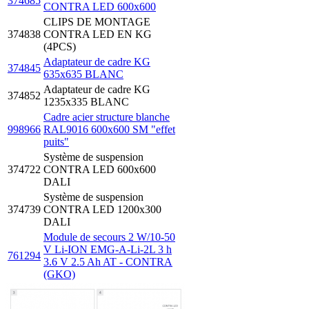
374685
CONTRA LED 600x600
CLIPS DE MONTAGE
374838
CONTRA LED EN KG
(4PCS)
Adaptateur de cadre KG
374845
635x635 BLANC
Adaptateur de cadre KG
374852
1235x335 BLANC
Cadre acier structure blanche
998966
RAL9016 600x600 SM "effet
puits"
Système de suspension
374722
CONTRA LED 600x600
DALI
Système de suspension
374739
CONTRA LED 1200x300
DALI
Module de secours 2 W/10-50
V Li-ION EMG-A-Li-2L 3 h
761294
3.6 V 2.5 Ah AT - CONTRA
(GKO)