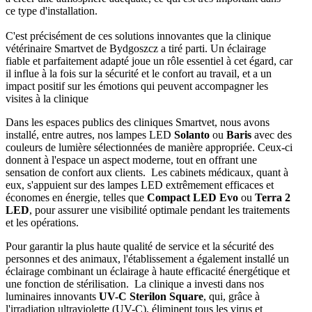
ce type d'installation.
C'est précisément de ces solutions innovantes que la clinique
vétérinaire Smartvet de Bydgoszcz a tiré parti. Un éclairage
fiable et parfaitement adapté joue un rôle essentiel à cet égard, car
il influe à la fois sur la sécurité et le confort au travail, et a un
impact positif sur les émotions qui peuvent accompagner les
visites à la clinique
Dans les espaces publics des cliniques Smartvet, nous avons
installé, entre autres, nos lampes LED
Solanto
ou
Baris
avec des
couleurs de lumière sélectionnées de manière appropriée. Ceux-ci
donnent à l'espace un aspect moderne, tout en offrant une
sensation de confort aux clients. Les cabinets médicaux, quant à
eux, s'appuient sur des lampes LED extrêmement efficaces et
économes en énergie, telles que
Compact LED Evo
ou
Terra 2
LED
, pour assurer une visibilité optimale pendant les traitements
et les opérations.
Pour garantir la plus haute qualité de service et la sécurité des
personnes et des animaux, l'établissement a également installé un
éclairage combinant un éclairage à haute efficacité énergétique et
une fonction de stérilisation. La clinique a investi dans nos
luminaires innovants
UV-C Sterilon Square
, qui, grâce à
l'irradiation ultraviolette (UV-C), éliminent tous les virus et