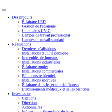
Des produits
Éclairage LED
Gestion de l'éclairage
Luminaires UV-C
Lampes de travail professional
Lampes de travail standard
Réalisations
Dernières réalisations
Installations d'utilité publique
Immeubles de bureaux
Installations industrielles
Éclairage routier
Installations commerciales
Bâtiments résidentiels
Installations sportives
Éclairage dans le secteur de l’horeca
Établissements médicaux et salles blanches
Investisseur
Citations
Direction
Actionnaires
Informations financières de base