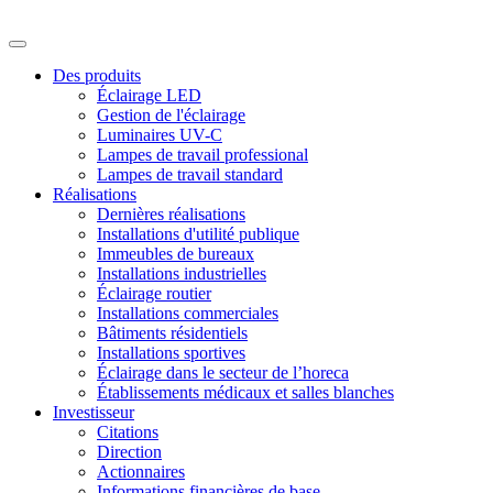
Des produits
Éclairage LED
Gestion de l'éclairage
Luminaires UV-C
Lampes de travail professional
Lampes de travail standard
Réalisations
Dernières réalisations
Installations d'utilité publique
Immeubles de bureaux
Installations industrielles
Éclairage routier
Installations commerciales
Bâtiments résidentiels
Installations sportives
Éclairage dans le secteur de l’horeca
Établissements médicaux et salles blanches
Investisseur
Citations
Direction
Actionnaires
Informations financières de base