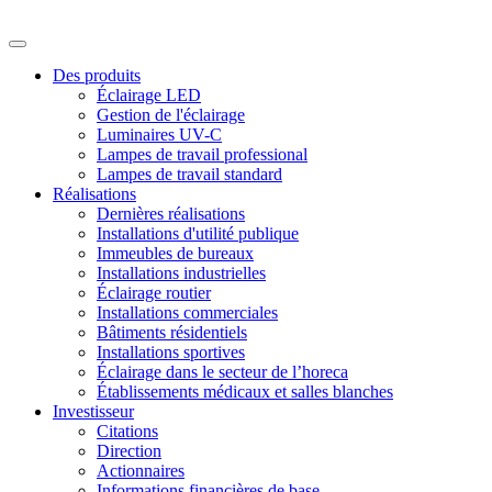
Des produits
Éclairage LED
Gestion de l'éclairage
Luminaires UV-C
Lampes de travail professional
Lampes de travail standard
Réalisations
Dernières réalisations
Installations d'utilité publique
Immeubles de bureaux
Installations industrielles
Éclairage routier
Installations commerciales
Bâtiments résidentiels
Installations sportives
Éclairage dans le secteur de l’horeca
Établissements médicaux et salles blanches
Investisseur
Citations
Direction
Actionnaires
Informations financières de base