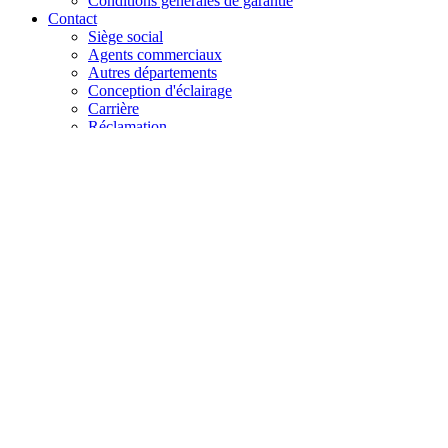
Conditions générales de garantie
Contact
Siège social
Agents commerciaux
Autres départements
Conception d'éclairage
Carrière
Réclamation
+48 61 28 60 333
hello@lenalighting.pl
FR
PL
EN
DE
FR
CZ
+48 61 28 60 333
hello@lenalighting.pl