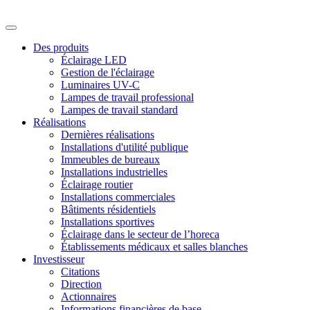
Des produits
Éclairage LED
Gestion de l'éclairage
Luminaires UV-C
Lampes de travail professional
Lampes de travail standard
Réalisations
Dernières réalisations
Installations d'utilité publique
Immeubles de bureaux
Installations industrielles
Éclairage routier
Installations commerciales
Bâtiments résidentiels
Installations sportives
Éclairage dans le secteur de l’horeca
Établissements médicaux et salles blanches
Investisseur
Citations
Direction
Actionnaires
Informations financières de base