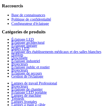
Raccourcis
Base de connaissances
Politique de confidentialité
Configurateur d'éclairage
Catégories de produits
Éclairage LED
Éclairage architectural
Éclairage linéaire
Dalles LED
Éclairage des établissements médicaux et des salles blanches
Hublots
Downlight
Éclairage industriel
Projecteurs
Éclairage public et routier
Projecteurs
Éclairage de secours
Gestion de l'éclairage
Lampes de travail Professional
Projecteurs
Éclairage de chantier
Éclairage LED portable
Lampes de machine
Trépieds
Lampes frontales
Lampes à main à câble