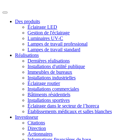
Des produits
Éclairage LED
Gestion de l'éclairage
Luminaires UV-C
Lampes de travail professional
Lampes de travail standard
Réalisations
Dernières réalisations
Installations d'utilité publique
Immeubles de bureaux
Installations industrielles
Éclairage routier
Installations commerciales
Bâtiments résidentiels
Installations sportives
Éclairage dans le secteur de l’horeca
Établissements médicaux et salles blanches
Investisseur
Citations
Direction
Actionnaires
Informations financières de base