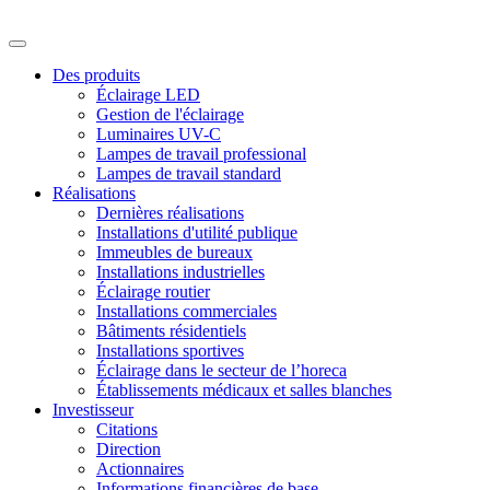
Des produits
Éclairage LED
Gestion de l'éclairage
Luminaires UV-C
Lampes de travail professional
Lampes de travail standard
Réalisations
Dernières réalisations
Installations d'utilité publique
Immeubles de bureaux
Installations industrielles
Éclairage routier
Installations commerciales
Bâtiments résidentiels
Installations sportives
Éclairage dans le secteur de l’horeca
Établissements médicaux et salles blanches
Investisseur
Citations
Direction
Actionnaires
Informations financières de base