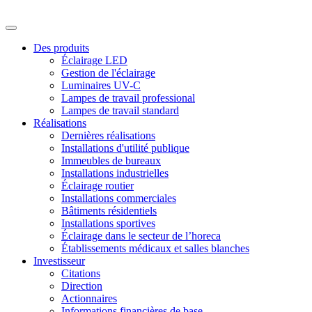
Des produits
Éclairage LED
Gestion de l'éclairage
Luminaires UV-C
Lampes de travail professional
Lampes de travail standard
Réalisations
Dernières réalisations
Installations d'utilité publique
Immeubles de bureaux
Installations industrielles
Éclairage routier
Installations commerciales
Bâtiments résidentiels
Installations sportives
Éclairage dans le secteur de l’horeca
Établissements médicaux et salles blanches
Investisseur
Citations
Direction
Actionnaires
Informations financières de base