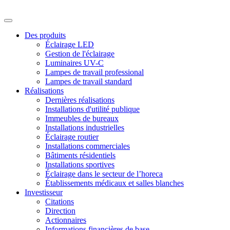
Des produits
Éclairage LED
Gestion de l'éclairage
Luminaires UV-C
Lampes de travail professional
Lampes de travail standard
Réalisations
Dernières réalisations
Installations d'utilité publique
Immeubles de bureaux
Installations industrielles
Éclairage routier
Installations commerciales
Bâtiments résidentiels
Installations sportives
Éclairage dans le secteur de l’horeca
Établissements médicaux et salles blanches
Investisseur
Citations
Direction
Actionnaires
Informations financières de base