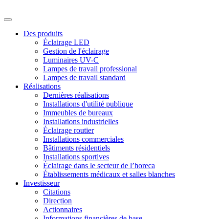
Des produits
Éclairage LED
Gestion de l'éclairage
Luminaires UV-C
Lampes de travail professional
Lampes de travail standard
Réalisations
Dernières réalisations
Installations d'utilité publique
Immeubles de bureaux
Installations industrielles
Éclairage routier
Installations commerciales
Bâtiments résidentiels
Installations sportives
Éclairage dans le secteur de l’horeca
Établissements médicaux et salles blanches
Investisseur
Citations
Direction
Actionnaires
Informations financières de base