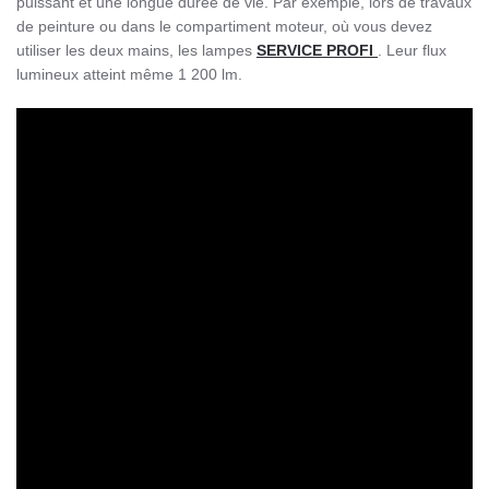
puissant et une longue durée de vie. Par exemple, lors de travaux
de peinture ou dans le compartiment moteur, où vous devez
utiliser les deux mains, les lampes
SERVICE PROFI
. Leur flux
lumineux atteint même 1 200 lm.