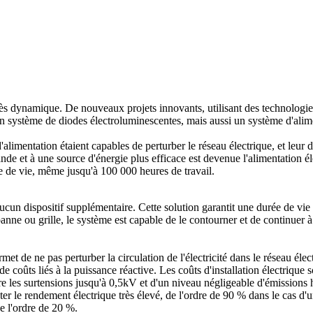
rès dynamique. De nouveaux projets innovants, utilisant des technologie
 système de diodes électroluminescentes, mais aussi un système d'alimen
alimentation étaient capables de perturber le réseau électrique, et leur d
de et à une source d'énergie plus efficace est devenue l'alimentation éle
e de vie, même jusqu'à 100 000 heures de travail.
ucun dispositif supplémentaire. Cette solution garantit une durée de vie
ne ou grille, le système est capable de le contourner et de continuer à f
t de ne pas perturber la circulation de l'électricité dans le réseau éle
 de coûts liés à la puissance réactive. Les coûts d'installation électrique
tre les surtensions jusqu'à 0,5kV et d'un niveau négligeable d'émission
ter le rendement électrique très élevé, de l'ordre de 90 % dans le cas d
e l'ordre de 20 %.