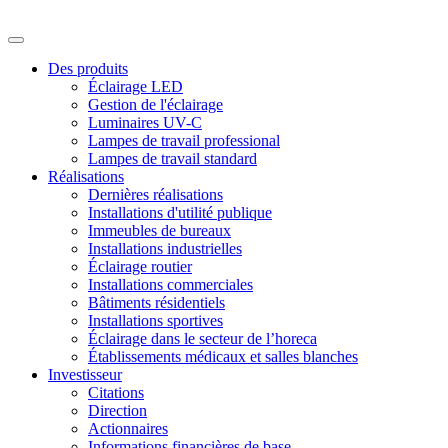
Des produits
Éclairage LED
Gestion de l'éclairage
Luminaires UV-C
Lampes de travail professional
Lampes de travail standard
Réalisations
Dernières réalisations
Installations d'utilité publique
Immeubles de bureaux
Installations industrielles
Éclairage routier
Installations commerciales
Bâtiments résidentiels
Installations sportives
Éclairage dans le secteur de l’horeca
Établissements médicaux et salles blanches
Investisseur
Citations
Direction
Actionnaires
Informations financières de base