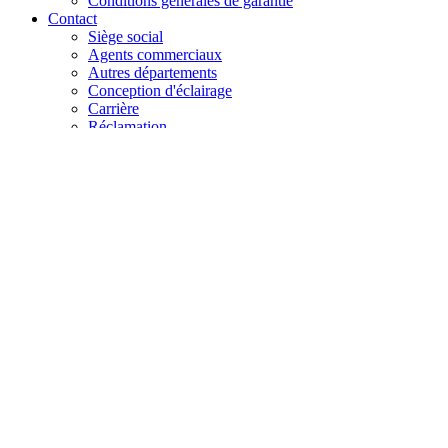
Conditions générales de garantie
Contact
Siège social
Agents commerciaux
Autres départements
Conception d'éclairage
Carrière
Réclamation
+48 61 28 60 333
hello@lenalighting.pl
FR
PL
EN
DE
FR
CZ
+48 61 28 60 333
hello@lenalighting.pl