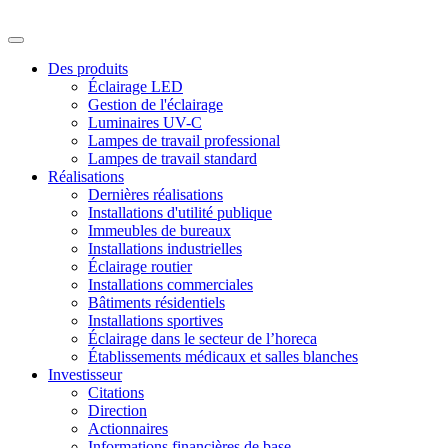
Des produits
Éclairage LED
Gestion de l'éclairage
Luminaires UV-C
Lampes de travail professional
Lampes de travail standard
Réalisations
Dernières réalisations
Installations d'utilité publique
Immeubles de bureaux
Installations industrielles
Éclairage routier
Installations commerciales
Bâtiments résidentiels
Installations sportives
Éclairage dans le secteur de l’horeca
Établissements médicaux et salles blanches
Investisseur
Citations
Direction
Actionnaires
Informations financières de base