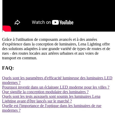
Grâce à l'utilisation de composants avancés et à des années
d'expérience dans la conception de luminaires, Lena Lighting offre
des solutions adaptées à une grande variété de types de routes et de
rues - des routes locales aux artères urbaines et aux voies de
transport en commun.
FAQ:
Quels sont les paramètres d'efficacité lumineuse des luminaires LED
modernes ?
Pourquoi investir dans un éclairage LED moderne pour les villes ?
Que signifie la conception modulaire des luminaires ?
Quels sont les tests auxquels sont soumis les luminaires Lena
Lighting avant d'être lancés sur le marché ?
Quelle est l'importance de l'optique dans les luminaires de rue
modernes ?