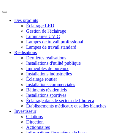
Des produits
Éclairage LED
Gestion de l'éclairage
Luminaires UV-C
Lampes de travail professional
Lampes de travail standard
Réalisations
Dernières réalisations
Installations d'utilité publique
Immeubles de bureaux
Installations industrielles
Éclairage routier
Installations commerciales
Bâtiments résidentiels
Installations sportives
Éclairage dans le secteur de l’horeca
Établissements médicaux et salles blanches
Investisseur
Citations
Direction
Actionnaires
Informations financières de base