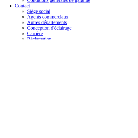
Conditions générales de garantie
Contact
Siège social
Agents commerciaux
Autres départements
Conception d'éclairage
Carrière
Réclamation
+48 61 28 60 333
hello@lenalighting.pl
FR
PL
EN
DE
FR
CZ
+48 61 28 60 333
hello@lenalighting.pl