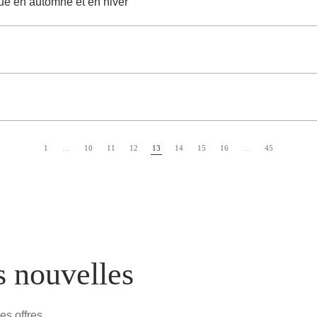
ique en automne et en hiver
1
…
10
11
12
13
14
15
16
…
45
s nouvelles
es offres