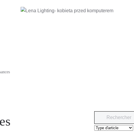
sances
es