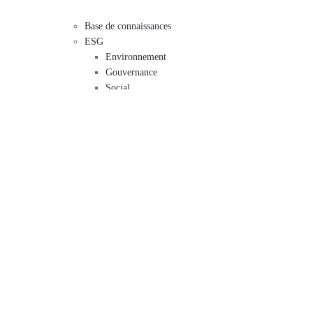
Base de connaissances
ESG
Environnement
Gouvernance
Social
Télécharger
Catalogue
Logos
Fichiers LDT
Fichiers Revit
Conditions générales de garantie
Contact
Siège social
Agents commerciaux
Autres départements
Conception d'éclairage
Carrière