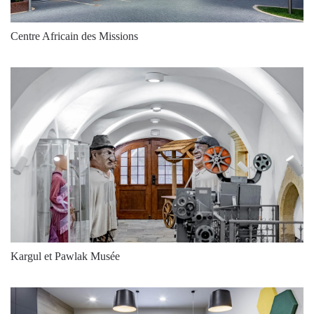
3000
10300
100
3000
10300
100
Centre Africain des Missions
3000
10300
100
3000
10300
100
4000
11050
100
4000
11050
100
4000
11050
100
4000
11050
100
Kargul et Pawlak Musée