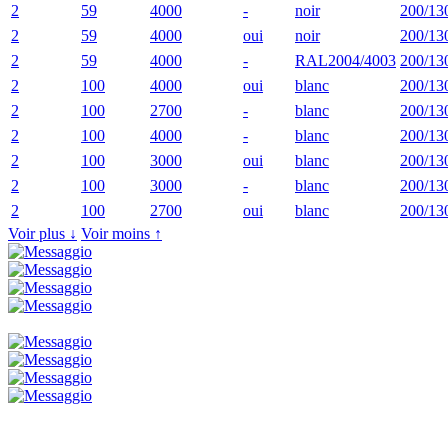
2
59
4000
-
noir
200/13
2
59
4000
oui
noir
200/13
2
59
4000
-
RAL2004/4003
200/13
2
100
4000
oui
blanc
200/13
2
100
2700
-
blanc
200/13
2
100
4000
-
blanc
200/13
2
100
3000
oui
blanc
200/13
2
100
3000
-
blanc
200/13
2
100
2700
oui
blanc
200/13
Voir plus ↓
Voir moins ↑