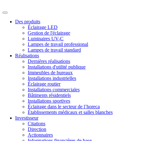
Des produits
Éclairage LED
Gestion de l'éclairage
Luminaires UV-C
Lampes de travail professional
Lampes de travail standard
Réalisations
Dernières réalisations
Installations d'utilité publique
Immeubles de bureaux
Installations industrielles
Éclairage routier
Installations commerciales
Bâtiments résidentiels
Installations sportives
Éclairage dans le secteur de l’horeca
Établissements médicaux et salles blanches
Investisseur
Citations
Direction
Actionnaires
Informations financières de base