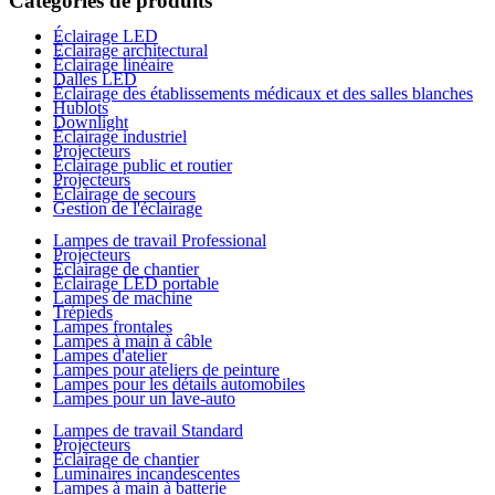
Catégories de produits
Éclairage LED
Éclairage architectural
Éclairage linéaire
Dalles LED
Éclairage des établissements médicaux et des salles blanches
Hublots
Downlight
Éclairage industriel
Projecteurs
Éclairage public et routier
Projecteurs
Éclairage de secours
Gestion de l'éclairage
Lampes de travail Professional
Projecteurs
Éclairage de chantier
Éclairage LED portable
Lampes de machine
Trépieds
Lampes frontales
Lampes à main à câble
Lampes d'atelier
Lampes pour ateliers de peinture
Lampes pour les détails automobiles
Lampes pour un lave-auto
Lampes de travail Standard
Projecteurs
Éclairage de chantier
Luminaires incandescentes
Lampes à main à batterie