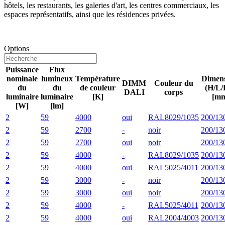
hôtels, les restaurants, les galeries d'art, les centres commerciaux, les
espaces représentatifs, ainsi que les résidences privées.
Options
Puissance
Flux
nominale
lumineux
Température
Dimens
DIMM
Couleur du
du
du
de couleur
(H/L/
DALI
corps
luminaire
luminaire
[K]
[m
[W]
[lm]
2
59
4000
oui
RAL8029/1035
200/13
2
59
2700
-
noir
200/13
2
59
2700
oui
noir
200/13
2
59
4000
-
RAL8029/1035
200/13
2
59
4000
oui
RAL5025/4011
200/13
2
59
3000
-
noir
200/13
2
59
3000
oui
noir
200/13
2
59
4000
-
RAL5025/4011
200/13
2
59
4000
oui
RAL2004/4003
200/13