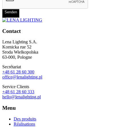
Senden
Contact
Lena Lighting S.A.
Kornicka rue 52
Sroda Wielkopolska
63-000, Pologne
Secrétariat
+48 61 28 60 300
office@lenalighting.pl
Service Clients
+48 61 28 60 333
hello@lenalighting.pl
Menu
Des produits
Réalisations