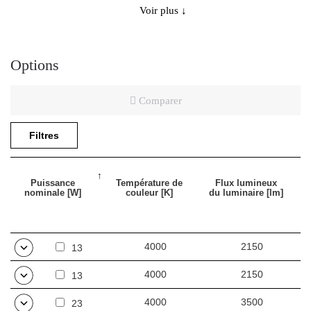
Voir plus ↓
nouveaux panneaux LED impactent une efficacité lumineuse très
élevée: jusqu’à 163lm/W. Cela garantit le niveau d'éclairage
requis et des économies d'énergie considérables. Le vasque est
fait en verre trempé résistant au rayonnement UV. La
Options
combinaison des matériaux (aluminium et verre trempé) et la
conception non déposable avec connecteur externe confèrent au
Comparer
luminaire une grande résistance aux conditions
environnementales difficiles. Adapté au montage en applique et
suspendu. Options: couleur RAL au choix.
Filtres
Application
Puissance
Température de
Flux lumineux
nominale [W]
couleur [K]
du luminaire [lm]
Le luminaire àLED multifonction est conçu pour être utilisé dans
des zones où les exigences en matière d'étanchéité à la
4000
2150
13
poussière et à l'eau sont élevées. Particulièrement recommandé
4000
2150
à être utilisé à l'intérieur de locaux médicaux, laboratoires et de
13
locaux industriels, surtout dans les industries alimentaire,
4000
3500
23
pharmaceutique et cosmétique.